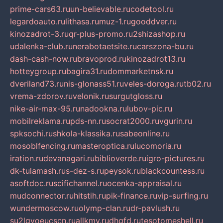
prime-cars63.ru
un-believable.ru
codetool.ru
legardoauto.ru
lithasa.ru
muz-1.ru
gooddver.ru
kinozadrot-3.ru
qr-plus-promo.ru
2shizashop.ru
udalenka-club.ru
nerabotaetsite.ru
carszona-bu.ru
dash-cash-now.ru
bravoprod.ru
kinozadrot13.ru
hotteygroup.ru
bagira31.ru
dommarketnsk.ru
dveriland73.ru
nis-glonass51.ru
veles-doroga.ru
tb02.ru
vrema-zdorov.ru
velonik.ru
surgutgloss.ru
nike-air-max-95.ru
nadookna.ru
lubov-pic.ru
mobilreklama.ru
pds-nn.ru
socrat2000.ru
vgurin.ru
spksochi.ru
shkola-klassika.ru
sabeonline.ru
mosoblfencing.ru
masteroptica.ru
lucomoria.ru
iration.ru
devanagari.ru
biblioverde.ru
igro-pictures.ru
dk-tulamash.ru
s-dez-s.ru
peysok.ru
blackcountess.ru
asoftdoc.ru
scifichannel.ru
ocenka-appraisal.ru
mudconnector.ru
hitstih.ru
pik-finance.ru
vip-surfing.ru
wundermoscow.ru
olymp-clan.ru
dr-pavlush.ru
su2lgyoeucscn.ru
allkmv.ru
dhgfd.ru
tesotomeshell.ru