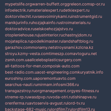
mypetslife.org
warren-buffett.org
greleon.com
sp-or.ru
infoelectrik.ru
materialexpert.ru
detkiexpert.ru
doktorvilechit.ru
vsesvoimirykami.ru
instrumentgid.ru
manikjurinfo.ru
hozjajkainfo.ru
stroimaterials.ru
doktoradvice.ru
selskoehozjajstvo.ru
otopleniehouse.ru
justinterior.ru
chastnyjdom.ru
mojateplica.ru
podelkimaster.ru
landshaftblog.ru
garazhov.com
monamy.net
stroysnami.kz
lcna.kz
stroyu.kz
my-vesta.com
timeszp.com
avtoguru.net
zsmh.com.ua
allcelebsplasticsurgery.com
all-tattoos-for-men.com
poisk-auto.com
best-radio.com.ua
ost-engineering.com
kuryatnik.info
euroshiny.com.ua
poremontuavto.com
searchus-nauti.ru
mirmam.info
smi366.ru
transgazstroy.ru
orgmanagement.org
yes-fitness.ru
xtreme-rp.ru
wasdpvp.ru
voda-otri.ru
tishinapve.ru
orenferma.ru
avtoservis-avgust.ru
lord-tv.ru
backstage-682-music.ru
lordfilm7.ru
lordfilm13.ru