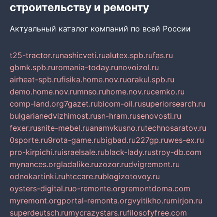
строительству и ремонту
Актуальный каталог компаний по всей России
t25-tractor.ru
nashicveti.ru
alutex.spb.ru
fas.ru
gbmk.spb.ru
romania-today.ru
novoizol.ru
airheat-spb.ru
fisika.home.nov.ru
orakul.spb.ru
demo.home.nov.ru
mnso.ru
home.nov.ru
cemko.ru
comp-land.org
7gazet.ru
bicom-oil.ru
superiorsearch.ru
bulgarianedvizhimost.ru
sn-hram.ru
senovosti.ru
fexer.ru
snite-mebel.ru
anamvkusno.ru
technosaratov.ru
0sporte.ru
9rota-game.ru
bigbad.ru
227gp.ru
wes-ex.ru
pro-kirpichi.ru
israelsale.ru
black-lady.ru
stroy-db.com
mynances.org
ladalike.ru
zozor.ru
dvigremont.ru
odnokartinki.ru
htccare.ru
blogizotovoy.ru
oysters-digital.ru
o-remonte.org
remontdoma.com
myremont.org
portal-remonta.org
vyitikho.ru
mirjon.ru
superdeutsch.ru
mycrazystars.ru
filosofyfree.com