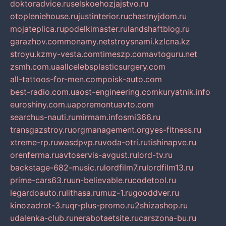
doktoradvice.ru
selskoehozjajstvo.ru
otopleniehouse.ru
justinterior.ru
chastnyjdom.ru
mojateplica.ru
podelkimaster.ru
landshaftblog.ru
garazhov.com
monamy.net
stroysnami.kz
lcna.kz
stroyu.kz
my-vesta.com
timeszp.com
avtoguru.net
zsmh.com.ua
allcelebsplasticsurgery.com
all-tattoos-for-men.com
poisk-auto.com
best-radio.com.ua
ost-engineering.com
kuryatnik.info
euroshiny.com.ua
poremontuavto.com
searchus-nauti.ru
mirmam.info
smi366.ru
transgazstroy.ru
orgmanagement.org
yes-fitness.ru
xtreme-rp.ru
wasdpvp.ru
voda-otri.ru
tishinapve.ru
orenferma.ru
avtoservis-avgust.ru
lord-tv.ru
backstage-682-music.ru
lordfilm7.ru
lordfilm13.ru
prime-cars63.ru
un-believable.ru
codetool.ru
legardoauto.ru
lithasa.ru
muz-1.ru
gooddver.ru
kinozadrot-3.ru
qr-plus-promo.ru
2shizashop.ru
udalenka-club.ru
nerabotaetsite.ru
carszona-bu.ru