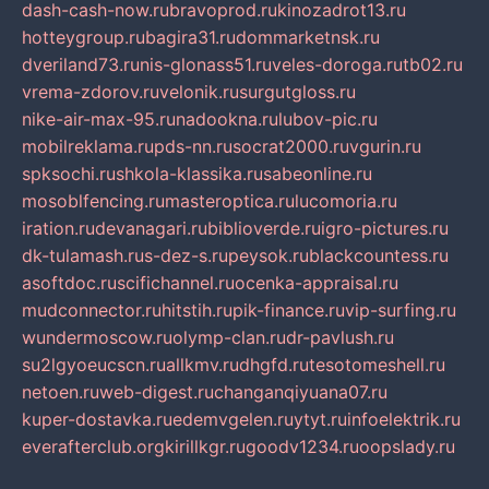
dash-cash-now.ru
bravoprod.ru
kinozadrot13.ru
hotteygroup.ru
bagira31.ru
dommarketnsk.ru
dveriland73.ru
nis-glonass51.ru
veles-doroga.ru
tb02.ru
vrema-zdorov.ru
velonik.ru
surgutgloss.ru
nike-air-max-95.ru
nadookna.ru
lubov-pic.ru
mobilreklama.ru
pds-nn.ru
socrat2000.ru
vgurin.ru
spksochi.ru
shkola-klassika.ru
sabeonline.ru
mosoblfencing.ru
masteroptica.ru
lucomoria.ru
iration.ru
devanagari.ru
biblioverde.ru
igro-pictures.ru
dk-tulamash.ru
s-dez-s.ru
peysok.ru
blackcountess.ru
asoftdoc.ru
scifichannel.ru
ocenka-appraisal.ru
mudconnector.ru
hitstih.ru
pik-finance.ru
vip-surfing.ru
wundermoscow.ru
olymp-clan.ru
dr-pavlush.ru
su2lgyoeucscn.ru
allkmv.ru
dhgfd.ru
tesotomeshell.ru
netoen.ru
web-digest.ru
changanqiyuana07.ru
kuper-dostavka.ru
edemvgelen.ru
ytyt.ru
infoelektrik.ru
everafterclub.org
kirillkgr.ru
goodv1234.ru
oopslady.ru