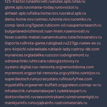
t25-tractor.ru
nashicveti.ru
alutex.spb.ru
fas.ru
gbmk.spb.ru
romania-today.ru
novoizol.ru
airheat-spb.ru
fisika.home.nov.ru
orakul.spb.ru
demo.home.nov.ru
mnso.ru
home.nov.ru
cemko.ru
comp-land.org
7gazet.ru
bicom-oil.ru
superiorsearch.ru
bulgarianedvizhimost.ru
sn-hram.ru
senovosti.ru
fexer.ru
snite-mebel.ru
anamvkusno.ru
technosaratov.ru
0sporte.ru
9rota-game.ru
bigbad.ru
227gp.ru
wes-ex.ru
pro-kirpichi.ru
israelsale.ru
black-lady.ru
stroy-db.com
mynances.org
ladalike.ru
zozor.ru
dvigremont.ru
odnokartinki.ru
htccare.ru
blogizotovoy.ru
oysters-digital.ru
o-remonte.org
remontdoma.com
myremont.org
portal-remonta.org
vyitikho.ru
mirjon.ru
superdeutsch.ru
mycrazystars.ru
filosofyfree.com
mypetslife.org
warren-buffett.org
greleon.com
sp-or.ru
infoelectrik.ru
materialexpert.ru
detkiexpert.ru
doktorvilechit.ru
vsesvoimirykami.ru
instrumentgid.ru
manikjurinfo.ru
hozjajkainfo.ru
stroimaterials.ru