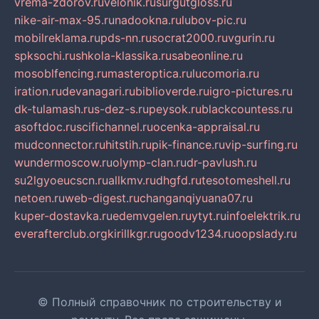
vrema-zdorov.ru
velonik.ru
surgutgloss.ru
nike-air-max-95.ru
nadookna.ru
lubov-pic.ru
mobilreklama.ru
pds-nn.ru
socrat2000.ru
vgurin.ru
spksochi.ru
shkola-klassika.ru
sabeonline.ru
mosoblfencing.ru
masteroptica.ru
lucomoria.ru
iration.ru
devanagari.ru
biblioverde.ru
igro-pictures.ru
dk-tulamash.ru
s-dez-s.ru
peysok.ru
blackcountess.ru
asoftdoc.ru
scifichannel.ru
ocenka-appraisal.ru
mudconnector.ru
hitstih.ru
pik-finance.ru
vip-surfing.ru
wundermoscow.ru
olymp-clan.ru
dr-pavlush.ru
su2lgyoeucscn.ru
allkmv.ru
dhgfd.ru
tesotomeshell.ru
netoen.ru
web-digest.ru
changanqiyuana07.ru
kuper-dostavka.ru
edemvgelen.ru
ytyt.ru
infoelektrik.ru
everafterclub.org
kirillkgr.ru
goodv1234.ru
oopslady.ru
© Полный справочник по строительству и