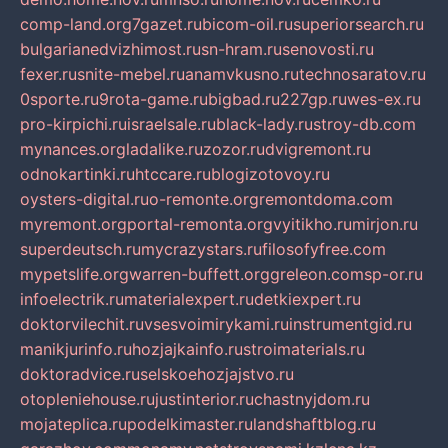
comp-land.org
7gazet.ru
bicom-oil.ru
superiorsearch.ru
bulgarianedvizhimost.ru
sn-hram.ru
senovosti.ru
fexer.ru
snite-mebel.ru
anamvkusno.ru
technosaratov.ru
0sporte.ru
9rota-game.ru
bigbad.ru
227gp.ru
wes-ex.ru
pro-kirpichi.ru
israelsale.ru
black-lady.ru
stroy-db.com
mynances.org
ladalike.ru
zozor.ru
dvigremont.ru
odnokartinki.ru
htccare.ru
blogizotovoy.ru
oysters-digital.ru
o-remonte.org
remontdoma.com
myremont.org
portal-remonta.org
vyitikho.ru
mirjon.ru
superdeutsch.ru
mycrazystars.ru
filosofyfree.com
mypetslife.org
warren-buffett.org
greleon.com
sp-or.ru
infoelectrik.ru
materialexpert.ru
detkiexpert.ru
doktorvilechit.ru
vsesvoimirykami.ru
instrumentgid.ru
manikjurinfo.ru
hozjajkainfo.ru
stroimaterials.ru
doktoradvice.ru
selskoehozjajstvo.ru
otopleniehouse.ru
justinterior.ru
chastnyjdom.ru
mojateplica.ru
podelkimaster.ru
landshaftblog.ru