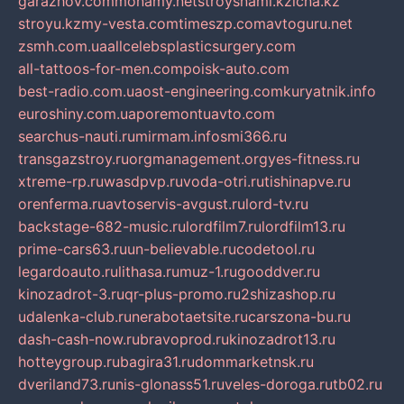
garazhov.com
monamy.net
stroysnami.kz
lcna.kz
stroyu.kz
my-vesta.com
timeszp.com
avtoguru.net
zsmh.com.ua
allcelebsplasticsurgery.com
all-tattoos-for-men.com
poisk-auto.com
best-radio.com.ua
ost-engineering.com
kuryatnik.info
euroshiny.com.ua
poremontuavto.com
searchus-nauti.ru
mirmam.info
smi366.ru
transgazstroy.ru
orgmanagement.org
yes-fitness.ru
xtreme-rp.ru
wasdpvp.ru
voda-otri.ru
tishinapve.ru
orenferma.ru
avtoservis-avgust.ru
lord-tv.ru
backstage-682-music.ru
lordfilm7.ru
lordfilm13.ru
prime-cars63.ru
un-believable.ru
codetool.ru
legardoauto.ru
lithasa.ru
muz-1.ru
gooddver.ru
kinozadrot-3.ru
qr-plus-promo.ru
2shizashop.ru
udalenka-club.ru
nerabotaetsite.ru
carszona-bu.ru
dash-cash-now.ru
bravoprod.ru
kinozadrot13.ru
hotteygroup.ru
bagira31.ru
dommarketnsk.ru
dveriland73.ru
nis-glonass51.ru
veles-doroga.ru
tb02.ru