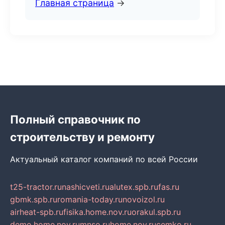
Главная страница
→
Полный справочник по
строительству и ремонту
Актуальный каталог компаний по всей России
t25-tractor.ru
nashicveti.ru
alutex.spb.ru
fas.ru
gbmk.spb.ru
romania-today.ru
novoizol.ru
airheat-spb.ru
fisika.home.nov.ru
orakul.spb.ru
demo.home.nov.ru
mnso.ru
home.nov.ru
cemko.ru