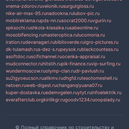
vrema-zdorov.ru
velonik.ru
surgutgloss.ru
nike-air-max-95.ru
nadookna.ru
lubov-pic.ru
mobilreklama.ru
pds-nn.ru
socrat2000.ru
vgurin.ru
spksochi.ru
shkola-klassika.ru
sabeonline.ru
mosoblfencing.ru
masteroptica.ru
lucomoria.ru
iration.ru
devanagari.ru
biblioverde.ru
igro-pictures.ru
dk-tulamash.ru
s-dez-s.ru
peysok.ru
blackcountess.ru
asoftdoc.ru
scifichannel.ru
ocenka-appraisal.ru
mudconnector.ru
hitstih.ru
pik-finance.ru
vip-surfing.ru
wundermoscow.ru
olymp-clan.ru
dr-pavlush.ru
su2lgyoeucscn.ru
allkmv.ru
dhgfd.ru
tesotomeshell.ru
netoen.ru
web-digest.ru
changanqiyuana07.ru
kuper-dostavka.ru
edemvgelen.ru
ytyt.ru
infoelektrik.ru
everafterclub.org
kirillkgr.ru
goodv1234.ru
oopslady.ru
© Полный справочник по строительству и