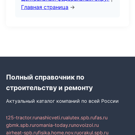
Главная страница
→
Полный справочник по
строительству и ремонту
Актуальный каталог компаний по всей России
t25-tractor.ru
nashicveti.ru
alutex.spb.ru
fas.ru
gbmk.spb.ru
romania-today.ru
novoizol.ru
airheat-spb.ru
fisika.home.nov.ru
orakul.spb.ru