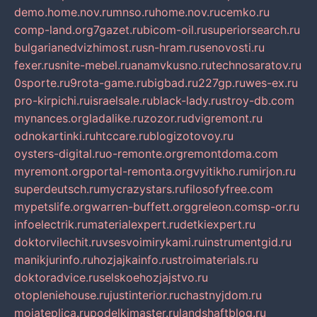
demo.home.nov.ru
mnso.ru
home.nov.ru
cemko.ru
comp-land.org
7gazet.ru
bicom-oil.ru
superiorsearch.ru
bulgarianedvizhimost.ru
sn-hram.ru
senovosti.ru
fexer.ru
snite-mebel.ru
anamvkusno.ru
technosaratov.ru
0sporte.ru
9rota-game.ru
bigbad.ru
227gp.ru
wes-ex.ru
pro-kirpichi.ru
israelsale.ru
black-lady.ru
stroy-db.com
mynances.org
ladalike.ru
zozor.ru
dvigremont.ru
odnokartinki.ru
htccare.ru
blogizotovoy.ru
oysters-digital.ru
o-remonte.org
remontdoma.com
myremont.org
portal-remonta.org
vyitikho.ru
mirjon.ru
superdeutsch.ru
mycrazystars.ru
filosofyfree.com
mypetslife.org
warren-buffett.org
greleon.com
sp-or.ru
infoelectrik.ru
materialexpert.ru
detkiexpert.ru
doktorvilechit.ru
vsesvoimirykami.ru
instrumentgid.ru
manikjurinfo.ru
hozjajkainfo.ru
stroimaterials.ru
doktoradvice.ru
selskoehozjajstvo.ru
otopleniehouse.ru
justinterior.ru
chastnyjdom.ru
mojateplica.ru
podelkimaster.ru
landshaftblog.ru