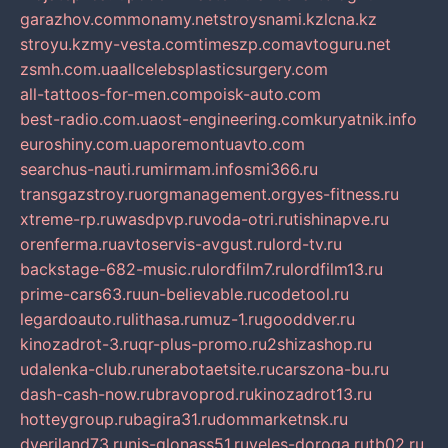
garazhov.com
monamy.net
stroysnami.kz
lcna.kz
stroyu.kz
my-vesta.com
timeszp.com
avtoguru.net
zsmh.com.ua
allcelebsplasticsurgery.com
all-tattoos-for-men.com
poisk-auto.com
best-radio.com.ua
ost-engineering.com
kuryatnik.info
euroshiny.com.ua
poremontuavto.com
searchus-nauti.ru
mirmam.info
smi366.ru
transgazstroy.ru
orgmanagement.org
yes-fitness.ru
xtreme-rp.ru
wasdpvp.ru
voda-otri.ru
tishinapve.ru
orenferma.ru
avtoservis-avgust.ru
lord-tv.ru
backstage-682-music.ru
lordfilm7.ru
lordfilm13.ru
prime-cars63.ru
un-believable.ru
codetool.ru
legardoauto.ru
lithasa.ru
muz-1.ru
gooddver.ru
kinozadrot-3.ru
qr-plus-promo.ru
2shizashop.ru
udalenka-club.ru
nerabotaetsite.ru
carszona-bu.ru
dash-cash-now.ru
bravoprod.ru
kinozadrot13.ru
hotteygroup.ru
bagira31.ru
dommarketnsk.ru
dveriland73.ru
nis-glonass51.ru
veles-doroga.ru
tb02.ru