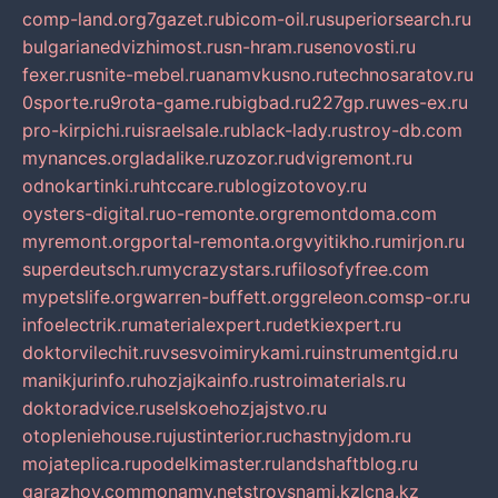
comp-land.org
7gazet.ru
bicom-oil.ru
superiorsearch.ru
bulgarianedvizhimost.ru
sn-hram.ru
senovosti.ru
fexer.ru
snite-mebel.ru
anamvkusno.ru
technosaratov.ru
0sporte.ru
9rota-game.ru
bigbad.ru
227gp.ru
wes-ex.ru
pro-kirpichi.ru
israelsale.ru
black-lady.ru
stroy-db.com
mynances.org
ladalike.ru
zozor.ru
dvigremont.ru
odnokartinki.ru
htccare.ru
blogizotovoy.ru
oysters-digital.ru
o-remonte.org
remontdoma.com
myremont.org
portal-remonta.org
vyitikho.ru
mirjon.ru
superdeutsch.ru
mycrazystars.ru
filosofyfree.com
mypetslife.org
warren-buffett.org
greleon.com
sp-or.ru
infoelectrik.ru
materialexpert.ru
detkiexpert.ru
doktorvilechit.ru
vsesvoimirykami.ru
instrumentgid.ru
manikjurinfo.ru
hozjajkainfo.ru
stroimaterials.ru
doktoradvice.ru
selskoehozjajstvo.ru
otopleniehouse.ru
justinterior.ru
chastnyjdom.ru
mojateplica.ru
podelkimaster.ru
landshaftblog.ru
garazhov.com
monamy.net
stroysnami.kz
lcna.kz