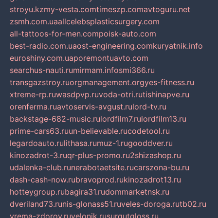
stroyu.kz
my-vesta.com
timeszp.com
avtoguru.net
zsmh.com.ua
allcelebsplasticsurgery.com
all-tattoos-for-men.com
poisk-auto.com
best-radio.com.ua
ost-engineering.com
kuryatnik.info
euroshiny.com.ua
poremontuavto.com
searchus-nauti.ru
mirmam.info
smi366.ru
transgazstroy.ru
orgmanagement.org
yes-fitness.ru
xtreme-rp.ru
wasdpvp.ru
voda-otri.ru
tishinapve.ru
orenferma.ru
avtoservis-avgust.ru
lord-tv.ru
backstage-682-music.ru
lordfilm7.ru
lordfilm13.ru
prime-cars63.ru
un-believable.ru
codetool.ru
legardoauto.ru
lithasa.ru
muz-1.ru
gooddver.ru
kinozadrot-3.ru
qr-plus-promo.ru
2shizashop.ru
udalenka-club.ru
nerabotaetsite.ru
carszona-bu.ru
dash-cash-now.ru
bravoprod.ru
kinozadrot13.ru
hotteygroup.ru
bagira31.ru
dommarketnsk.ru
dveriland73.ru
nis-glonass51.ru
veles-doroga.ru
tb02.ru
vrema-zdorov.ru
velonik.ru
surgutgloss.ru