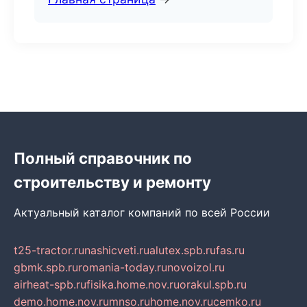
Полный справочник по
строительству и ремонту
Актуальный каталог компаний по всей России
t25-tractor.ru
nashicveti.ru
alutex.spb.ru
fas.ru
gbmk.spb.ru
romania-today.ru
novoizol.ru
airheat-spb.ru
fisika.home.nov.ru
orakul.spb.ru
demo.home.nov.ru
mnso.ru
home.nov.ru
cemko.ru