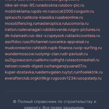
nike-air-max-95.ru
nadookna.ru
lubov-pic.ru
mobilreklama.ru
pds-nn.ru
socrat2000.ru
vgurin.ru
spksochi.ru
shkola-klassika.ru
sabeonline.ru
mosoblfencing.ru
masteroptica.ru
lucomoria.ru
iration.ru
devanagari.ru
biblioverde.ru
igro-pictures.ru
dk-tulamash.ru
s-dez-s.ru
peysok.ru
blackcountess.ru
asoftdoc.ru
scifichannel.ru
ocenka-appraisal.ru
mudconnector.ru
hitstih.ru
pik-finance.ru
vip-surfing.ru
wundermoscow.ru
olymp-clan.ru
dr-pavlush.ru
su2lgyoeucscn.ru
allkmv.ru
dhgfd.ru
tesotomeshell.ru
netoen.ru
web-digest.ru
changanqiyuana07.ru
kuper-dostavka.ru
edemvgelen.ru
ytyt.ru
infoelektrik.ru
everafterclub.org
kirillkgr.ru
goodv1234.ru
oopslady.ru
© Полный справочник по строительству и
ремонту. Все права защищены.