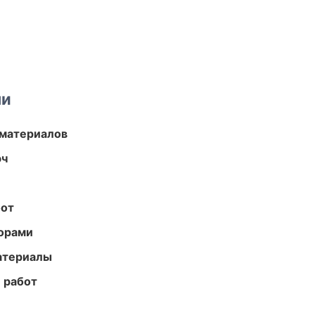
ми
 материалов
юч
бот
торами
атериалы
 работ