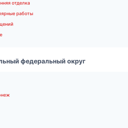
нняя отделка
лярные работы
щений
е
альный федеральный округ
онеж