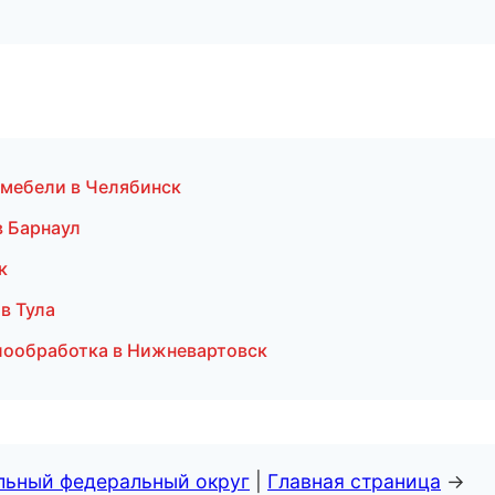
 мебели в Челябинск
в Барнаул
к
в Тула
лообработка в Нижневартовск
альный федеральный округ
|
Главная страница
→