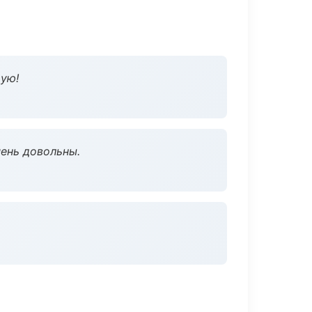
дую!
чень довольны.