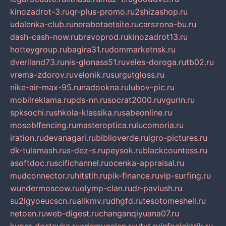
kinozadrot-3.ru
qr-plus-promo.ru
2shizashop.ru
udalenka-club.ru
nerabotaetsite.ru
carszona-bu.ru
dash-cash-now.ru
bravoprod.ru
kinozadrot13.ru
hotteygroup.ru
bagira31.ru
dommarketnsk.ru
dveriland73.ru
nis-glonass51.ru
veles-doroga.ru
tb02.ru
vrema-zdorov.ru
velonik.ru
surgutgloss.ru
nike-air-max-95.ru
nadookna.ru
lubov-pic.ru
mobilreklama.ru
pds-nn.ru
socrat2000.ru
vgurin.ru
spksochi.ru
shkola-klassika.ru
sabeonline.ru
mosoblfencing.ru
masteroptica.ru
lucomoria.ru
iration.ru
devanagari.ru
biblioverde.ru
igro-pictures.ru
dk-tulamash.ru
s-dez-s.ru
peysok.ru
blackcountess.ru
asoftdoc.ru
scifichannel.ru
ocenka-appraisal.ru
mudconnector.ru
hitstih.ru
pik-finance.ru
vip-surfing.ru
wundermoscow.ru
olymp-clan.ru
dr-pavlush.ru
su2lgyoeucscn.ru
allkmv.ru
dhgfd.ru
tesotomeshell.ru
netoen.ru
web-digest.ru
changanqiyuana07.ru