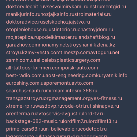
doktorvilechit.ru
vsesvoimirykami.ru
instrumentgid.ru
manikjurinfo.ru
hozjajkainfo.ru
stroimaterials.ru
doktoradvice.ru
selskoehozjajstvo.ru
otopleniehouse.ru
justinterior.ru
chastnyjdom.ru
mojateplica.ru
podelkimaster.ru
landshaftblog.ru
garazhov.com
monamy.net
stroysnami.kz
lcna.kz
stroyu.kz
my-vesta.com
timeszp.com
avtoguru.net
zsmh.com.ua
allcelebsplasticsurgery.com
all-tattoos-for-men.com
poisk-auto.com
best-radio.com.ua
ost-engineering.com
kuryatnik.info
euroshiny.com.ua
poremontuavto.com
searchus-nauti.ru
mirmam.info
smi366.ru
transgazstroy.ru
orgmanagement.org
yes-fitness.ru
xtreme-rp.ru
wasdpvp.ru
voda-otri.ru
tishinapve.ru
orenferma.ru
avtoservis-avgust.ru
lord-tv.ru
backstage-682-music.ru
lordfilm7.ru
lordfilm13.ru
prime-cars63.ru
un-believable.ru
codetool.ru
legardoauto.ru
lithasa.ru
muz-1.ru
gooddver.ru