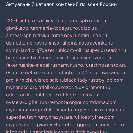
Актуальный каталог компаний по всей России
t25-tractor.ru
nashicveti.ru
alutex.spb.ru
fas.ru
gbmk.spb.ru
romania-today.ru
novoizol.ru
airheat-spb.ru
fisika.home.nov.ru
orakul.spb.ru
demo.home.nov.ru
mnso.ru
home.nov.ru
cemko.ru
comp-land.org
7gazet.ru
bicom-oil.ru
superiorsearch.ru
bulgarianedvizhimost.ru
sn-hram.ru
senovosti.ru
fexer.ru
snite-mebel.ru
anamvkusno.ru
technosaratov.ru
0sporte.ru
9rota-game.ru
bigbad.ru
227gp.ru
wes-ex.ru
pro-kirpichi.ru
israelsale.ru
black-lady.ru
stroy-db.com
mynances.org
ladalike.ru
zozor.ru
dvigremont.ru
odnokartinki.ru
htccare.ru
blogizotovoy.ru
oysters-digital.ru
o-remonte.org
remontdoma.com
myremont.org
portal-remonta.org
vyitikho.ru
mirjon.ru
superdeutsch.ru
mycrazystars.ru
filosofyfree.com
mypetslife.org
warren-buffett.org
greleon.com
sp-or.ru
infoelectrik.ru
materialexpert.ru
detkiexpert.ru