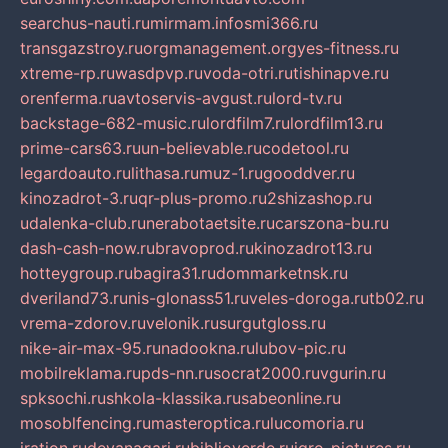
searchus-nauti.ru
mirmam.info
smi366.ru
transgazstroy.ru
orgmanagement.org
yes-fitness.ru
xtreme-rp.ru
wasdpvp.ru
voda-otri.ru
tishinapve.ru
orenferma.ru
avtoservis-avgust.ru
lord-tv.ru
backstage-682-music.ru
lordfilm7.ru
lordfilm13.ru
prime-cars63.ru
un-believable.ru
codetool.ru
legardoauto.ru
lithasa.ru
muz-1.ru
gooddver.ru
kinozadrot-3.ru
qr-plus-promo.ru
2shizashop.ru
udalenka-club.ru
nerabotaetsite.ru
carszona-bu.ru
dash-cash-now.ru
bravoprod.ru
kinozadrot13.ru
hotteygroup.ru
bagira31.ru
dommarketnsk.ru
dveriland73.ru
nis-glonass51.ru
veles-doroga.ru
tb02.ru
vrema-zdorov.ru
velonik.ru
surgutgloss.ru
nike-air-max-95.ru
nadookna.ru
lubov-pic.ru
mobilreklama.ru
pds-nn.ru
socrat2000.ru
vgurin.ru
spksochi.ru
shkola-klassika.ru
sabeonline.ru
mosoblfencing.ru
masteroptica.ru
lucomoria.ru