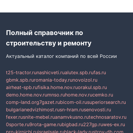
Полный справочник по
строительству и ремонту
Актуальный каталог компаний по всей России
t25-tractor.ru
nashicveti.ru
alutex.spb.ru
fas.ru
gbmk.spb.ru
romania-today.ru
novoizol.ru
airheat-spb.ru
fisika.home.nov.ru
orakul.spb.ru
demo.home.nov.ru
mnso.ru
home.nov.ru
cemko.ru
comp-land.org
7gazet.ru
bicom-oil.ru
superiorsearch.ru
bulgarianedvizhimost.ru
sn-hram.ru
senovosti.ru
fexer.ru
snite-mebel.ru
anamvkusno.ru
technosaratov.ru
0sporte.ru
9rota-game.ru
bigbad.ru
227gp.ru
wes-ex.ru
pro-kirpichi.ru
israelsale.ru
black-lady.ru
stroy-db.com