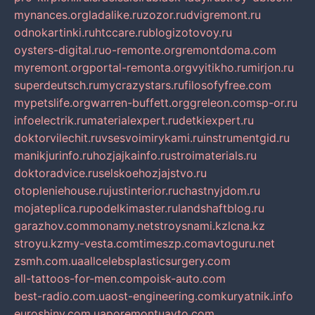
mynances.org
ladalike.ru
zozor.ru
dvigremont.ru
odnokartinki.ru
htccare.ru
blogizotovoy.ru
oysters-digital.ru
o-remonte.org
remontdoma.com
myremont.org
portal-remonta.org
vyitikho.ru
mirjon.ru
superdeutsch.ru
mycrazystars.ru
filosofyfree.com
mypetslife.org
warren-buffett.org
greleon.com
sp-or.ru
infoelectrik.ru
materialexpert.ru
detkiexpert.ru
doktorvilechit.ru
vsesvoimirykami.ru
instrumentgid.ru
manikjurinfo.ru
hozjajkainfo.ru
stroimaterials.ru
doktoradvice.ru
selskoehozjajstvo.ru
otopleniehouse.ru
justinterior.ru
chastnyjdom.ru
mojateplica.ru
podelkimaster.ru
landshaftblog.ru
garazhov.com
monamy.net
stroysnami.kz
lcna.kz
stroyu.kz
my-vesta.com
timeszp.com
avtoguru.net
zsmh.com.ua
allcelebsplasticsurgery.com
all-tattoos-for-men.com
poisk-auto.com
best-radio.com.ua
ost-engineering.com
kuryatnik.info
euroshiny.com.ua
poremontuavto.com