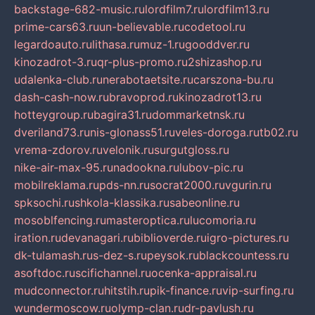
backstage-682-music.ru
lordfilm7.ru
lordfilm13.ru
prime-cars63.ru
un-believable.ru
codetool.ru
legardoauto.ru
lithasa.ru
muz-1.ru
gooddver.ru
kinozadrot-3.ru
qr-plus-promo.ru
2shizashop.ru
udalenka-club.ru
nerabotaetsite.ru
carszona-bu.ru
dash-cash-now.ru
bravoprod.ru
kinozadrot13.ru
hotteygroup.ru
bagira31.ru
dommarketnsk.ru
dveriland73.ru
nis-glonass51.ru
veles-doroga.ru
tb02.ru
vrema-zdorov.ru
velonik.ru
surgutgloss.ru
nike-air-max-95.ru
nadookna.ru
lubov-pic.ru
mobilreklama.ru
pds-nn.ru
socrat2000.ru
vgurin.ru
spksochi.ru
shkola-klassika.ru
sabeonline.ru
mosoblfencing.ru
masteroptica.ru
lucomoria.ru
iration.ru
devanagari.ru
biblioverde.ru
igro-pictures.ru
dk-tulamash.ru
s-dez-s.ru
peysok.ru
blackcountess.ru
asoftdoc.ru
scifichannel.ru
ocenka-appraisal.ru
mudconnector.ru
hitstih.ru
pik-finance.ru
vip-surfing.ru
wundermoscow.ru
olymp-clan.ru
dr-pavlush.ru