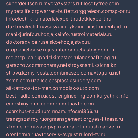
superdeutsch.ru
mycrazystars.ru
filosofyfree.com
mypetslife.org
warren-buffett.org
greleon.com
sp-or.ru
infoelectrik.ru
materialexpert.ru
detkiexpert.ru
doktorvilechit.ru
vsesvoimirykami.ru
instrumentgid.ru
manikjurinfo.ru
hozjajkainfo.ru
stroimaterials.ru
doktoradvice.ru
selskoehozjajstvo.ru
otopleniehouse.ru
justinterior.ru
chastnyjdom.ru
mojateplica.ru
podelkimaster.ru
landshaftblog.ru
garazhov.com
monamy.net
stroysnami.kz
lcna.kz
stroyu.kz
my-vesta.com
timeszp.com
avtoguru.net
zsmh.com.ua
allcelebsplasticsurgery.com
all-tattoos-for-men.com
poisk-auto.com
best-radio.com.ua
ost-engineering.com
kuryatnik.info
euroshiny.com.ua
poremontuavto.com
searchus-nauti.ru
mirmam.info
smi366.ru
transgazstroy.ru
orgmanagement.org
yes-fitness.ru
xtreme-rp.ru
wasdpvp.ru
voda-otri.ru
tishinapve.ru
orenferma.ru
avtoservis-avgust.ru
lord-tv.ru