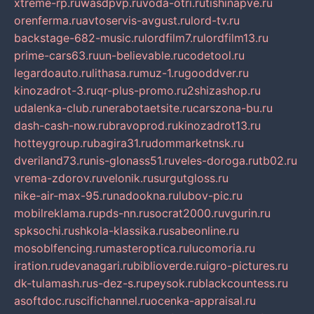
xtreme-rp.ru
wasdpvp.ru
voda-otri.ru
tishinapve.ru
orenferma.ru
avtoservis-avgust.ru
lord-tv.ru
backstage-682-music.ru
lordfilm7.ru
lordfilm13.ru
prime-cars63.ru
un-believable.ru
codetool.ru
legardoauto.ru
lithasa.ru
muz-1.ru
gooddver.ru
kinozadrot-3.ru
qr-plus-promo.ru
2shizashop.ru
udalenka-club.ru
nerabotaetsite.ru
carszona-bu.ru
dash-cash-now.ru
bravoprod.ru
kinozadrot13.ru
hotteygroup.ru
bagira31.ru
dommarketnsk.ru
dveriland73.ru
nis-glonass51.ru
veles-doroga.ru
tb02.ru
vrema-zdorov.ru
velonik.ru
surgutgloss.ru
nike-air-max-95.ru
nadookna.ru
lubov-pic.ru
mobilreklama.ru
pds-nn.ru
socrat2000.ru
vgurin.ru
spksochi.ru
shkola-klassika.ru
sabeonline.ru
mosoblfencing.ru
masteroptica.ru
lucomoria.ru
iration.ru
devanagari.ru
biblioverde.ru
igro-pictures.ru
dk-tulamash.ru
s-dez-s.ru
peysok.ru
blackcountess.ru
asoftdoc.ru
scifichannel.ru
ocenka-appraisal.ru