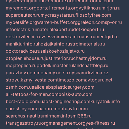
oysters-digital.ru
o-remonte.org
remontdoma.com
myremont.org
portal-remonta.org
vyitikho.ru
mirjon.ru
superdeutsch.ru
mycrazystars.ru
filosofyfree.com
mypetslife.org
warren-buffett.org
greleon.com
sp-or.ru
infoelectrik.ru
materialexpert.ru
detkiexpert.ru
doktorvilechit.ru
vsesvoimirykami.ru
instrumentgid.ru
manikjurinfo.ru
hozjajkainfo.ru
stroimaterials.ru
doktoradvice.ru
selskoehozjajstvo.ru
otopleniehouse.ru
justinterior.ru
chastnyjdom.ru
mojateplica.ru
podelkimaster.ru
landshaftblog.ru
garazhov.com
monamy.net
stroysnami.kz
lcna.kz
stroyu.kz
my-vesta.com
timeszp.com
avtoguru.net
zsmh.com.ua
allcelebsplasticsurgery.com
all-tattoos-for-men.com
poisk-auto.com
best-radio.com.ua
ost-engineering.com
kuryatnik.info
euroshiny.com.ua
poremontuavto.com
searchus-nauti.ru
mirmam.info
smi366.ru
transgazstroy.ru
orgmanagement.org
yes-fitness.ru