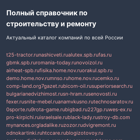
Полный справочник по
строительству и ремонту
Актуальный каталог компаний по всей России
t25-tractor.ru
nashicveti.ru
alutex.spb.ru
fas.ru
gbmk.spb.ru
romania-today.ru
novoizol.ru
airheat-spb.ru
fisika.home.nov.ru
orakul.spb.ru
demo.home.nov.ru
mnso.ru
home.nov.ru
cemko.ru
comp-land.org
7gazet.ru
bicom-oil.ru
superiorsearch.ru
bulgarianedvizhimost.ru
sn-hram.ru
senovosti.ru
fexer.ru
snite-mebel.ru
anamvkusno.ru
technosaratov.ru
0sporte.ru
9rota-game.ru
bigbad.ru
227gp.ru
wes-ex.ru
pro-kirpichi.ru
israelsale.ru
black-lady.ru
stroy-db.com
mynances.org
ladalike.ru
zozor.ru
dvigremont.ru
odnokartinki.ru
htccare.ru
blogizotovoy.ru