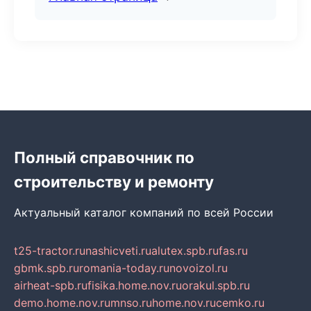
Полный справочник по
строительству и ремонту
Актуальный каталог компаний по всей России
t25-tractor.ru
nashicveti.ru
alutex.spb.ru
fas.ru
gbmk.spb.ru
romania-today.ru
novoizol.ru
airheat-spb.ru
fisika.home.nov.ru
orakul.spb.ru
demo.home.nov.ru
mnso.ru
home.nov.ru
cemko.ru