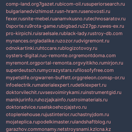
comp-land.org
7gazet.ru
bicom-oil.ru
superiorsearch.ru
bulgarianedvizhimost.ru
sn-hram.ru
senovosti.ru
fexer.ru
snite-mebel.ru
anamvkusno.ru
technosaratov.ru
0sporte.ru
9rota-game.ru
bigbad.ru
227gp.ru
wes-ex.ru
pro-kirpichi.ru
israelsale.ru
black-lady.ru
stroy-db.com
mynances.org
ladalike.ru
zozor.ru
dvigremont.ru
odnokartinki.ru
htccare.ru
blogizotovoy.ru
oysters-digital.ru
o-remonte.org
remontdoma.com
myremont.org
portal-remonta.org
vyitikho.ru
mirjon.ru
superdeutsch.ru
mycrazystars.ru
filosofyfree.com
mypetslife.org
warren-buffett.org
greleon.com
sp-or.ru
infoelectrik.ru
materialexpert.ru
detkiexpert.ru
doktorvilechit.ru
vsesvoimirykami.ru
instrumentgid.ru
manikjurinfo.ru
hozjajkainfo.ru
stroimaterials.ru
doktoradvice.ru
selskoehozjajstvo.ru
otopleniehouse.ru
justinterior.ru
chastnyjdom.ru
mojateplica.ru
podelkimaster.ru
landshaftblog.ru
garazhov.com
monamy.net
stroysnami.kz
lcna.kz