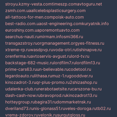
stroyu.kz
my-vesta.com
timeszp.com
avtoguru.net
zsmh.com.ua
allcelebsplasticsurgery.com
all-tattoos-for-men.com
poisk-auto.com
best-radio.com.ua
ost-engineering.com
kuryatnik.info
euroshiny.com.ua
poremontuavto.com
searchus-nauti.ru
mirmam.info
smi366.ru
transgazstroy.ru
orgmanagement.org
yes-fitness.ru
xtreme-rp.ru
wasdpvp.ru
voda-otri.ru
tishinapve.ru
orenferma.ru
avtoservis-avgust.ru
lord-tv.ru
backstage-682-music.ru
lordfilm7.ru
lordfilm13.ru
prime-cars63.ru
un-believable.ru
codetool.ru
legardoauto.ru
lithasa.ru
muz-1.ru
gooddver.ru
kinozadrot-3.ru
qr-plus-promo.ru
2shizashop.ru
udalenka-club.ru
nerabotaetsite.ru
carszona-bu.ru
dash-cash-now.ru
bravoprod.ru
kinozadrot13.ru
hotteygroup.ru
bagira31.ru
dommarketnsk.ru
dveriland73.ru
nis-glonass51.ru
veles-doroga.ru
tb02.ru
vrema-zdorov.ru
velonik.ru
surgutgloss.ru