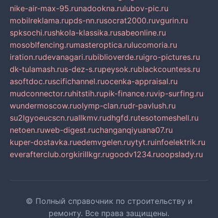
nike-air-max-95.ru
nadookna.ru
lubov-pic.ru
mobilreklama.ru
pds-nn.ru
socrat2000.ru
vgurin.ru
spksochi.ru
shkola-klassika.ru
sabeonline.ru
mosoblfencing.ru
masteroptica.ru
lucomoria.ru
iration.ru
devanagari.ru
biblioverde.ru
igro-pictures.ru
dk-tulamash.ru
s-dez-s.ru
peysok.ru
blackcountess.ru
asoftdoc.ru
scifichannel.ru
ocenka-appraisal.ru
mudconnector.ru
hitstih.ru
pik-finance.ru
vip-surfing.ru
wundermoscow.ru
olymp-clan.ru
dr-pavlush.ru
su2lgyoeucscn.ru
allkmv.ru
dhgfd.ru
tesotomeshell.ru
netoen.ru
web-digest.ru
changanqiyuana07.ru
kuper-dostavka.ru
edemvgelen.ru
ytyt.ru
infoelektrik.ru
everafterclub.org
kirillkgr.ru
goodv1234.ru
oopslady.ru
© Полный справочник по строительству и
ремонту. Все права защищены.