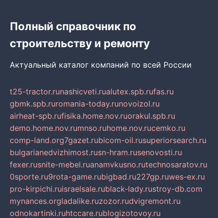
Полный справочник по
строительству и ремонту
Актуальный каталог компаний по всей России
t25-tractor.ru
nashicveti.ru
alutex.spb.ru
fas.ru
gbmk.spb.ru
romania-today.ru
novoizol.ru
airheat-spb.ru
fisika.home.nov.ru
orakul.spb.ru
demo.home.nov.ru
mnso.ru
home.nov.ru
cemko.ru
comp-land.org
7gazet.ru
bicom-oil.ru
superiorsearch.ru
bulgarianedvizhimost.ru
sn-hram.ru
senovosti.ru
fexer.ru
snite-mebel.ru
anamvkusno.ru
technosaratov.ru
0sporte.ru
9rota-game.ru
bigbad.ru
227gp.ru
wes-ex.ru
pro-kirpichi.ru
israelsale.ru
black-lady.ru
stroy-db.com
mynances.org
ladalike.ru
zozor.ru
dvigremont.ru
odnokartinki.ru
htccare.ru
blogizotovoy.ru