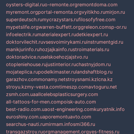
oysters-digital.ru
o-remonte.org
remontdoma.com
myremont.org
portal-remonta.org
vyitikho.ru
mirjon.ru
superdeutsch.ru
mycrazystars.ru
filosofyfree.com
mypetslife.org
warren-buffett.org
greleon.com
sp-or.ru
infoelectrik.ru
materialexpert.ru
detkiexpert.ru
doktorvilechit.ru
vsesvoimirykami.ru
instrumentgid.ru
manikjurinfo.ru
hozjajkainfo.ru
stroimaterials.ru
doktoradvice.ru
selskoehozjajstvo.ru
otopleniehouse.ru
justinterior.ru
chastnyjdom.ru
mojateplica.ru
podelkimaster.ru
landshaftblog.ru
garazhov.com
monamy.net
stroysnami.kz
lcna.kz
stroyu.kz
my-vesta.com
timeszp.com
avtoguru.net
zsmh.com.ua
allcelebsplasticsurgery.com
all-tattoos-for-men.com
poisk-auto.com
best-radio.com.ua
ost-engineering.com
kuryatnik.info
euroshiny.com.ua
poremontuavto.com
searchus-nauti.ru
mirmam.info
smi366.ru
transgazstroy.ru
orgmanagement.org
yes-fitness.ru