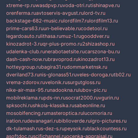
xtreme-rp.ru
wasdpvp.ru
voda-otri.ru
tishinapve.ru
orenferma.ru
avtoservis-avgust.ru
lord-tv.ru
backstage-682-music.ru
lordfilm7.ru
lordfilm13.ru
prime-cars63.ru
un-believable.ru
codetool.ru
legardoauto.ru
lithasa.ru
muz-1.ru
gooddver.ru
kinozadrot-3.ru
qr-plus-promo.ru
2shizashop.ru
udalenka-club.ru
nerabotaetsite.ru
carszona-bu.ru
dash-cash-now.ru
bravoprod.ru
kinozadrot13.ru
hotteygroup.ru
bagira31.ru
dommarketnsk.ru
dveriland73.ru
nis-glonass51.ru
veles-doroga.ru
tb02.ru
vrema-zdorov.ru
velonik.ru
surgutgloss.ru
nike-air-max-95.ru
nadookna.ru
lubov-pic.ru
mobilreklama.ru
pds-nn.ru
socrat2000.ru
vgurin.ru
spksochi.ru
shkola-klassika.ru
sabeonline.ru
mosoblfencing.ru
masteroptica.ru
lucomoria.ru
iration.ru
devanagari.ru
biblioverde.ru
igro-pictures.ru
dk-tulamash.ru
s-dez-s.ru
peysok.ru
blackcountess.ru
asoftdoc.ru
scifichannel.ru
ocenka-appraisal.ru