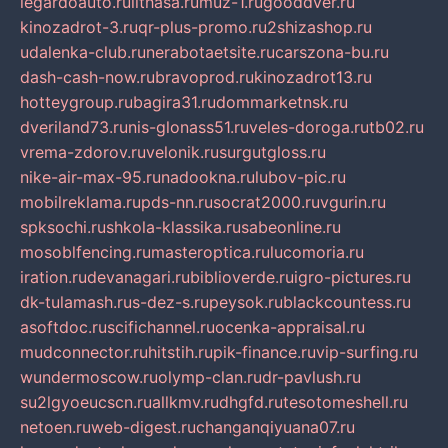
legardoauto.ru
lithasa.ru
muz-1.ru
gooddver.ru
kinozadrot-3.ru
qr-plus-promo.ru
2shizashop.ru
udalenka-club.ru
nerabotaetsite.ru
carszona-bu.ru
dash-cash-now.ru
bravoprod.ru
kinozadrot13.ru
hotteygroup.ru
bagira31.ru
dommarketnsk.ru
dveriland73.ru
nis-glonass51.ru
veles-doroga.ru
tb02.ru
vrema-zdorov.ru
velonik.ru
surgutgloss.ru
nike-air-max-95.ru
nadookna.ru
lubov-pic.ru
mobilreklama.ru
pds-nn.ru
socrat2000.ru
vgurin.ru
spksochi.ru
shkola-klassika.ru
sabeonline.ru
mosoblfencing.ru
masteroptica.ru
lucomoria.ru
iration.ru
devanagari.ru
biblioverde.ru
igro-pictures.ru
dk-tulamash.ru
s-dez-s.ru
peysok.ru
blackcountess.ru
asoftdoc.ru
scifichannel.ru
ocenka-appraisal.ru
mudconnector.ru
hitstih.ru
pik-finance.ru
vip-surfing.ru
wundermoscow.ru
olymp-clan.ru
dr-pavlush.ru
su2lgyoeucscn.ru
allkmv.ru
dhgfd.ru
tesotomeshell.ru
netoen.ru
web-digest.ru
changanqiyuana07.ru