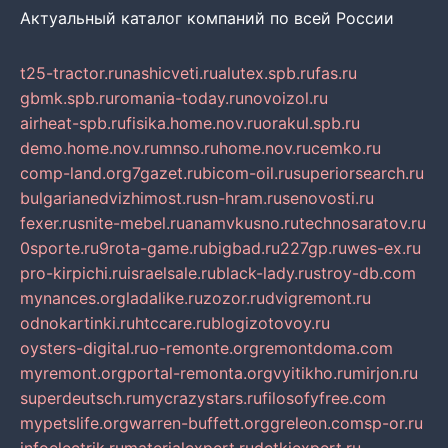
Актуальный каталог компаний по всей России
t25-tractor.ru
nashicveti.ru
alutex.spb.ru
fas.ru
gbmk.spb.ru
romania-today.ru
novoizol.ru
airheat-spb.ru
fisika.home.nov.ru
orakul.spb.ru
demo.home.nov.ru
mnso.ru
home.nov.ru
cemko.ru
comp-land.org
7gazet.ru
bicom-oil.ru
superiorsearch.ru
bulgarianedvizhimost.ru
sn-hram.ru
senovosti.ru
fexer.ru
snite-mebel.ru
anamvkusno.ru
technosaratov.ru
0sporte.ru
9rota-game.ru
bigbad.ru
227gp.ru
wes-ex.ru
pro-kirpichi.ru
israelsale.ru
black-lady.ru
stroy-db.com
mynances.org
ladalike.ru
zozor.ru
dvigremont.ru
odnokartinki.ru
htccare.ru
blogizotovoy.ru
oysters-digital.ru
o-remonte.org
remontdoma.com
myremont.org
portal-remonta.org
vyitikho.ru
mirjon.ru
superdeutsch.ru
mycrazystars.ru
filosofyfree.com
mypetslife.org
warren-buffett.org
greleon.com
sp-or.ru