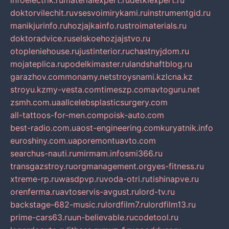
infoelectrik.ru
materialexpert.ru
detkiexpert.ru
doktorvilechit.ru
vsesvoimirykami.ru
instrumentgid.ru
manikjurinfo.ru
hozjajkainfo.ru
stroimaterials.ru
doktoradvice.ru
selskoehozjajstvo.ru
otopleniehouse.ru
justinterior.ru
chastnyjdom.ru
mojateplica.ru
podelkimaster.ru
landshaftblog.ru
garazhov.com
monamy.net
stroysnami.kz
lcna.kz
stroyu.kz
my-vesta.com
timeszp.com
avtoguru.net
zsmh.com.ua
allcelebsplasticsurgery.com
all-tattoos-for-men.com
poisk-auto.com
best-radio.com.ua
ost-engineering.com
kuryatnik.info
euroshiny.com.ua
poremontuavto.com
searchus-nauti.ru
mirmam.info
smi366.ru
transgazstroy.ru
orgmanagement.org
yes-fitness.ru
xtreme-rp.ru
wasdpvp.ru
voda-otri.ru
tishinapve.ru
orenferma.ru
avtoservis-avgust.ru
lord-tv.ru
backstage-682-music.ru
lordfilm7.ru
lordfilm13.ru
prime-cars63.ru
un-believable.ru
codetool.ru