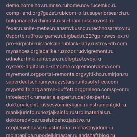
demo.home.nov.ru
mnso.ru
home.nov.ru
cemko.ru
comp-land.org
7gazet.ru
bicom-oil.ru
superiorsearch.ru
bulgarianedvizhimost.ru
sn-hram.ru
senovosti.ru
fexer.ru
snite-mebel.ru
anamvkusno.ru
technosaratov.ru
0sporte.ru
9rota-game.ru
bigbad.ru
227gp.ru
wes-ex.ru
pro-kirpichi.ru
israelsale.ru
black-lady.ru
stroy-db.com
mynances.org
ladalike.ru
zozor.ru
dvigremont.ru
odnokartinki.ru
htccare.ru
blogizotovoy.ru
oysters-digital.ru
o-remonte.org
remontdoma.com
myremont.org
portal-remonta.org
vyitikho.ru
mirjon.ru
superdeutsch.ru
mycrazystars.ru
filosofyfree.com
mypetslife.org
warren-buffett.org
greleon.com
sp-or.ru
infoelectrik.ru
materialexpert.ru
detkiexpert.ru
doktorvilechit.ru
vsesvoimirykami.ru
instrumentgid.ru
manikjurinfo.ru
hozjajkainfo.ru
stroimaterials.ru
doktoradvice.ru
selskoehozjajstvo.ru
otopleniehouse.ru
justinterior.ru
chastnyjdom.ru
mojateplica.ru
podelkimaster.ru
landshaftblog.ru