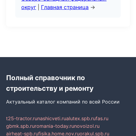
округ
|
Главная страница
→
Полный справочник по
строительству и ремонту
Актуальный каталог компаний по всей России
t25-tractor.ru
nashicveti.ru
alutex.spb.ru
fas.ru
gbmk.spb.ru
romania-today.ru
novoizol.ru
airheat-spb.ru
fisika.home.nov.ru
orakul.spb.ru