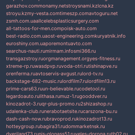
garazhov.com
monamy.net
stroysnami.kz
lcna.kz
stroyu.kz
my-vesta.com
timeszp.com
avtoguru.net
zsmh.com.ua
allcelebsplasticsurgery.com
all-tattoos-for-men.com
poisk-auto.com
best-radio.com.ua
ost-engineering.com
kuryatnik.info
euroshiny.com.ua
poremontuavto.com
searchus-nauti.ru
mirmam.info
smi366.ru
transgazstroy.ru
orgmanagement.org
yes-fitness.ru
xtreme-rp.ru
wasdpvp.ru
voda-otri.ru
tishinapve.ru
orenferma.ru
avtoservis-avgust.ru
lord-tv.ru
backstage-682-music.ru
lordfilm7.ru
lordfilm13.ru
prime-cars63.ru
un-believable.ru
codetool.ru
legardoauto.ru
lithasa.ru
muz-1.ru
gooddver.ru
kinozadrot-3.ru
qr-plus-promo.ru
2shizashop.ru
udalenka-club.ru
nerabotaetsite.ru
carszona-bu.ru
dash-cash-now.ru
bravoprod.ru
kinozadrot13.ru
hotteygroup.ru
bagira31.ru
dommarketnsk.ru
dveriland73.ru
nis-glonass51.ru
veles-doroga.ru
tb02.ru