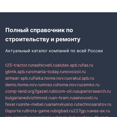
Полный справочник по
строительству и ремонту
Актуальный каталог компаний по всей России
t25-tractor.ru
nashicveti.ru
alutex.spb.ru
fas.ru
gbmk.spb.ru
romania-today.ru
novoizol.ru
airheat-spb.ru
fisika.home.nov.ru
orakul.spb.ru
demo.home.nov.ru
mnso.ru
home.nov.ru
cemko.ru
comp-land.org
7gazet.ru
bicom-oil.ru
superiorsearch.ru
bulgarianedvizhimost.ru
sn-hram.ru
senovosti.ru
fexer.ru
snite-mebel.ru
anamvkusno.ru
technosaratov.ru
0sporte.ru
9rota-game.ru
bigbad.ru
227gp.ru
wes-ex.ru