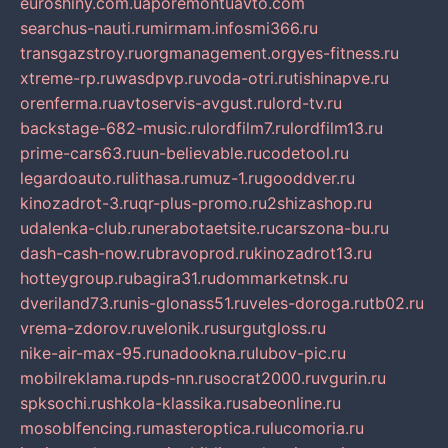
euroshiny.com.ua
poremontuavto.com
searchus-nauti.ru
mirmam.info
smi366.ru
transgazstroy.ru
orgmanagement.org
yes-fitness.ru
xtreme-rp.ru
wasdpvp.ru
voda-otri.ru
tishinapve.ru
orenferma.ru
avtoservis-avgust.ru
lord-tv.ru
backstage-682-music.ru
lordfilm7.ru
lordfilm13.ru
prime-cars63.ru
un-believable.ru
codetool.ru
legardoauto.ru
lithasa.ru
muz-1.ru
gooddver.ru
kinozadrot-3.ru
qr-plus-promo.ru
2shizashop.ru
udalenka-club.ru
nerabotaetsite.ru
carszona-bu.ru
dash-cash-now.ru
bravoprod.ru
kinozadrot13.ru
hotteygroup.ru
bagira31.ru
dommarketnsk.ru
dveriland73.ru
nis-glonass51.ru
veles-doroga.ru
tb02.ru
vrema-zdorov.ru
velonik.ru
surgutgloss.ru
nike-air-max-95.ru
nadookna.ru
lubov-pic.ru
mobilreklama.ru
pds-nn.ru
socrat2000.ru
vgurin.ru
spksochi.ru
shkola-klassika.ru
sabeonline.ru
mosoblfencing.ru
masteroptica.ru
lucomoria.ru