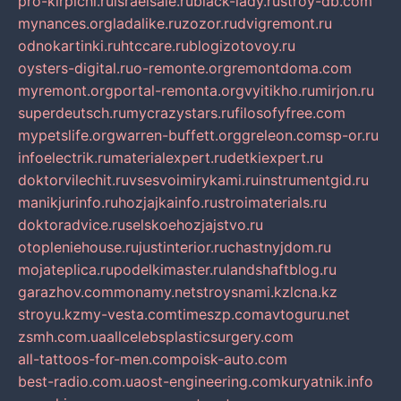
pro-kirpichi.ru
israelsale.ru
black-lady.ru
stroy-db.com
mynances.org
ladalike.ru
zozor.ru
dvigremont.ru
odnokartinki.ru
htccare.ru
blogizotovoy.ru
oysters-digital.ru
o-remonte.org
remontdoma.com
myremont.org
portal-remonta.org
vyitikho.ru
mirjon.ru
superdeutsch.ru
mycrazystars.ru
filosofyfree.com
mypetslife.org
warren-buffett.org
greleon.com
sp-or.ru
infoelectrik.ru
materialexpert.ru
detkiexpert.ru
doktorvilechit.ru
vsesvoimirykami.ru
instrumentgid.ru
manikjurinfo.ru
hozjajkainfo.ru
stroimaterials.ru
doktoradvice.ru
selskoehozjajstvo.ru
otopleniehouse.ru
justinterior.ru
chastnyjdom.ru
mojateplica.ru
podelkimaster.ru
landshaftblog.ru
garazhov.com
monamy.net
stroysnami.kz
lcna.kz
stroyu.kz
my-vesta.com
timeszp.com
avtoguru.net
zsmh.com.ua
allcelebsplasticsurgery.com
all-tattoos-for-men.com
poisk-auto.com
best-radio.com.ua
ost-engineering.com
kuryatnik.info