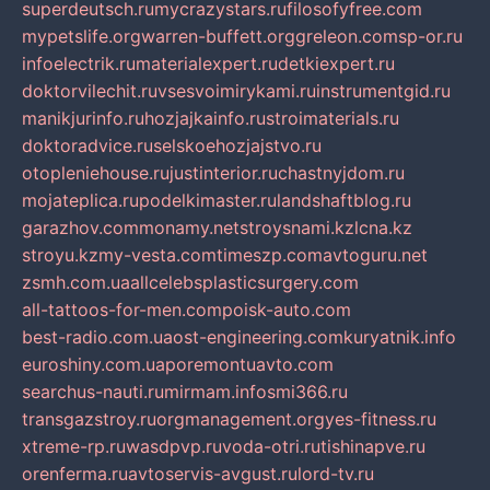
superdeutsch.ru
mycrazystars.ru
filosofyfree.com
mypetslife.org
warren-buffett.org
greleon.com
sp-or.ru
infoelectrik.ru
materialexpert.ru
detkiexpert.ru
doktorvilechit.ru
vsesvoimirykami.ru
instrumentgid.ru
manikjurinfo.ru
hozjajkainfo.ru
stroimaterials.ru
doktoradvice.ru
selskoehozjajstvo.ru
otopleniehouse.ru
justinterior.ru
chastnyjdom.ru
mojateplica.ru
podelkimaster.ru
landshaftblog.ru
garazhov.com
monamy.net
stroysnami.kz
lcna.kz
stroyu.kz
my-vesta.com
timeszp.com
avtoguru.net
zsmh.com.ua
allcelebsplasticsurgery.com
all-tattoos-for-men.com
poisk-auto.com
best-radio.com.ua
ost-engineering.com
kuryatnik.info
euroshiny.com.ua
poremontuavto.com
searchus-nauti.ru
mirmam.info
smi366.ru
transgazstroy.ru
orgmanagement.org
yes-fitness.ru
xtreme-rp.ru
wasdpvp.ru
voda-otri.ru
tishinapve.ru
orenferma.ru
avtoservis-avgust.ru
lord-tv.ru