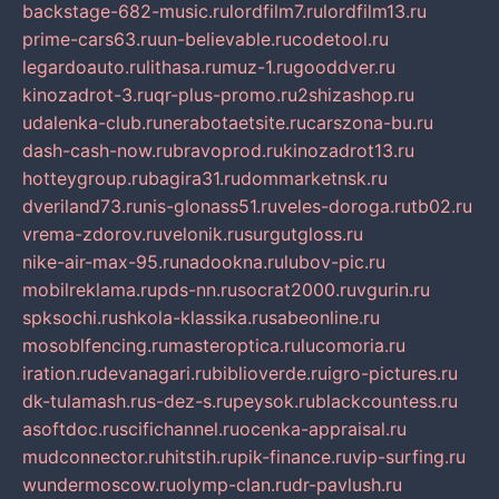
backstage-682-music.ru
lordfilm7.ru
lordfilm13.ru
prime-cars63.ru
un-believable.ru
codetool.ru
legardoauto.ru
lithasa.ru
muz-1.ru
gooddver.ru
kinozadrot-3.ru
qr-plus-promo.ru
2shizashop.ru
udalenka-club.ru
nerabotaetsite.ru
carszona-bu.ru
dash-cash-now.ru
bravoprod.ru
kinozadrot13.ru
hotteygroup.ru
bagira31.ru
dommarketnsk.ru
dveriland73.ru
nis-glonass51.ru
veles-doroga.ru
tb02.ru
vrema-zdorov.ru
velonik.ru
surgutgloss.ru
nike-air-max-95.ru
nadookna.ru
lubov-pic.ru
mobilreklama.ru
pds-nn.ru
socrat2000.ru
vgurin.ru
spksochi.ru
shkola-klassika.ru
sabeonline.ru
mosoblfencing.ru
masteroptica.ru
lucomoria.ru
iration.ru
devanagari.ru
biblioverde.ru
igro-pictures.ru
dk-tulamash.ru
s-dez-s.ru
peysok.ru
blackcountess.ru
asoftdoc.ru
scifichannel.ru
ocenka-appraisal.ru
mudconnector.ru
hitstih.ru
pik-finance.ru
vip-surfing.ru
wundermoscow.ru
olymp-clan.ru
dr-pavlush.ru