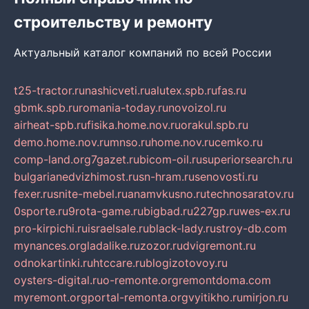
строительству и ремонту
Актуальный каталог компаний по всей России
t25-tractor.ru
nashicveti.ru
alutex.spb.ru
fas.ru
gbmk.spb.ru
romania-today.ru
novoizol.ru
airheat-spb.ru
fisika.home.nov.ru
orakul.spb.ru
demo.home.nov.ru
mnso.ru
home.nov.ru
cemko.ru
comp-land.org
7gazet.ru
bicom-oil.ru
superiorsearch.ru
bulgarianedvizhimost.ru
sn-hram.ru
senovosti.ru
fexer.ru
snite-mebel.ru
anamvkusno.ru
technosaratov.ru
0sporte.ru
9rota-game.ru
bigbad.ru
227gp.ru
wes-ex.ru
pro-kirpichi.ru
israelsale.ru
black-lady.ru
stroy-db.com
mynances.org
ladalike.ru
zozor.ru
dvigremont.ru
odnokartinki.ru
htccare.ru
blogizotovoy.ru
oysters-digital.ru
o-remonte.org
remontdoma.com
myremont.org
portal-remonta.org
vyitikho.ru
mirjon.ru