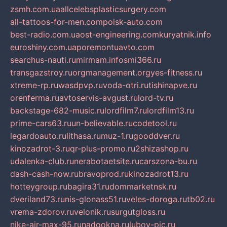
zsmh.com.ua
allcelebsplasticsurgery.com
all-tattoos-for-men.com
poisk-auto.com
best-radio.com.ua
ost-engineering.com
kuryatnik.info
euroshiny.com.ua
poremontuavto.com
searchus-nauti.ru
mirmam.info
smi366.ru
transgazstroy.ru
orgmanagement.org
yes-fitness.ru
xtreme-rp.ru
wasdpvp.ru
voda-otri.ru
tishinapve.ru
orenferma.ru
avtoservis-avgust.ru
lord-tv.ru
backstage-682-music.ru
lordfilm7.ru
lordfilm13.ru
prime-cars63.ru
un-believable.ru
codetool.ru
legardoauto.ru
lithasa.ru
muz-1.ru
gooddver.ru
kinozadrot-3.ru
qr-plus-promo.ru
2shizashop.ru
udalenka-club.ru
nerabotaetsite.ru
carszona-bu.ru
dash-cash-now.ru
bravoprod.ru
kinozadrot13.ru
hotteygroup.ru
bagira31.ru
dommarketnsk.ru
dveriland73.ru
nis-glonass51.ru
veles-doroga.ru
tb02.ru
vrema-zdorov.ru
velonik.ru
surgutgloss.ru
nike-air-max-95.ru
nadookna.ru
lubov-pic.ru