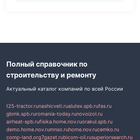
Полный справочник по
строительству и ремонту
Актуальный каталог компаний по всей России
t25-tractor.ru
nashicveti.ru
alutex.spb.ru
fas.ru
gbmk.spb.ru
romania-today.ru
novoizol.ru
airheat-spb.ru
fisika.home.nov.ru
orakul.spb.ru
demo.home.nov.ru
mnso.ru
home.nov.ru
cemko.ru
comp-land.org
7gazet.ru
bicom-oil.ru
superiorsearch.ru