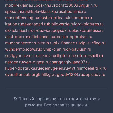
mobilreklama.ru
pds-nn.ru
socrat2000.ru
vgurin.ru
spksochi.ru
shkola-klassika.ru
sabeonline.ru
mosoblfencing.ru
masteroptica.ru
lucomoria.ru
iration.ru
devanagari.ru
biblioverde.ru
igro-pictures.ru
dk-tulamash.ru
s-dez-s.ru
peysok.ru
blackcountess.ru
asoftdoc.ru
scifichannel.ru
ocenka-appraisal.ru
mudconnector.ru
hitstih.ru
pik-finance.ru
vip-surfing.ru
wundermoscow.ru
olymp-clan.ru
dr-pavlush.ru
su2lgyoeucscn.ru
allkmv.ru
dhgfd.ru
tesotomeshell.ru
netoen.ru
web-digest.ru
changanqiyuana07.ru
kuper-dostavka.ru
edemvgelen.ru
ytyt.ru
infoelektrik.ru
everafterclub.org
kirillkgr.ru
goodv1234.ru
oopslady.ru
© Полный справочник по строительству и
ремонту. Все права защищены.