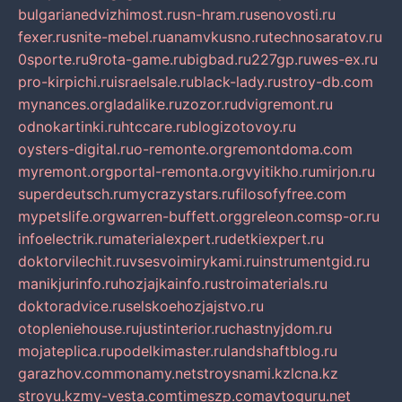
bulgarianedvizhimost.ru
sn-hram.ru
senovosti.ru
fexer.ru
snite-mebel.ru
anamvkusno.ru
technosaratov.ru
0sporte.ru
9rota-game.ru
bigbad.ru
227gp.ru
wes-ex.ru
pro-kirpichi.ru
israelsale.ru
black-lady.ru
stroy-db.com
mynances.org
ladalike.ru
zozor.ru
dvigremont.ru
odnokartinki.ru
htccare.ru
blogizotovoy.ru
oysters-digital.ru
o-remonte.org
remontdoma.com
myremont.org
portal-remonta.org
vyitikho.ru
mirjon.ru
superdeutsch.ru
mycrazystars.ru
filosofyfree.com
mypetslife.org
warren-buffett.org
greleon.com
sp-or.ru
infoelectrik.ru
materialexpert.ru
detkiexpert.ru
doktorvilechit.ru
vsesvoimirykami.ru
instrumentgid.ru
manikjurinfo.ru
hozjajkainfo.ru
stroimaterials.ru
doktoradvice.ru
selskoehozjajstvo.ru
otopleniehouse.ru
justinterior.ru
chastnyjdom.ru
mojateplica.ru
podelkimaster.ru
landshaftblog.ru
garazhov.com
monamy.net
stroysnami.kz
lcna.kz
stroyu.kz
my-vesta.com
timeszp.com
avtoguru.net