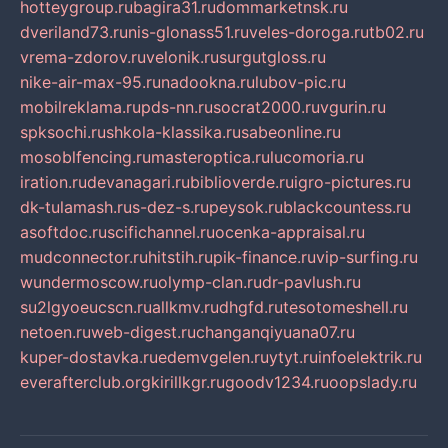
hotteygroup.ru
bagira31.ru
dommarketnsk.ru
dveriland73.ru
nis-glonass51.ru
veles-doroga.ru
tb02.ru
vrema-zdorov.ru
velonik.ru
surgutgloss.ru
nike-air-max-95.ru
nadookna.ru
lubov-pic.ru
mobilreklama.ru
pds-nn.ru
socrat2000.ru
vgurin.ru
spksochi.ru
shkola-klassika.ru
sabeonline.ru
mosoblfencing.ru
masteroptica.ru
lucomoria.ru
iration.ru
devanagari.ru
biblioverde.ru
igro-pictures.ru
dk-tulamash.ru
s-dez-s.ru
peysok.ru
blackcountess.ru
asoftdoc.ru
scifichannel.ru
ocenka-appraisal.ru
mudconnector.ru
hitstih.ru
pik-finance.ru
vip-surfing.ru
wundermoscow.ru
olymp-clan.ru
dr-pavlush.ru
su2lgyoeucscn.ru
allkmv.ru
dhgfd.ru
tesotomeshell.ru
netoen.ru
web-digest.ru
changanqiyuana07.ru
kuper-dostavka.ru
edemvgelen.ru
ytyt.ru
infoelektrik.ru
everafterclub.org
kirillkgr.ru
goodv1234.ru
oopslady.ru