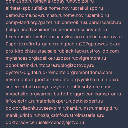
gbmk.spb.ru
romania-today.ru
novoizol.ru
airheat-spb.ru
fisika.home.nov.ru
orakul.spb.ru
demo.home.nov.ru
mnso.ru
home.nov.ru
cemko.ru
comp-land.org
7gazet.ru
bicom-oil.ru
superiorsearch.ru
bulgarianedvizhimost.ru
sn-hram.ru
senovosti.ru
fexer.ru
snite-mebel.ru
anamvkusno.ru
technosaratov.ru
0sporte.ru
9rota-game.ru
bigbad.ru
227gp.ru
wes-ex.ru
pro-kirpichi.ru
israelsale.ru
black-lady.ru
stroy-db.com
mynances.org
ladalike.ru
zozor.ru
dvigremont.ru
odnokartinki.ru
htccare.ru
blogizotovoy.ru
oysters-digital.ru
o-remonte.org
remontdoma.com
myremont.org
portal-remonta.org
vyitikho.ru
mirjon.ru
superdeutsch.ru
mycrazystars.ru
filosofyfree.com
mypetslife.org
warren-buffett.org
greleon.com
sp-or.ru
infoelectrik.ru
materialexpert.ru
detkiexpert.ru
doktorvilechit.ru
vsesvoimirykami.ru
instrumentgid.ru
manikjurinfo.ru
hozjajkainfo.ru
stroimaterials.ru
doktoradvice.ru
selskoehozjajstvo.ru