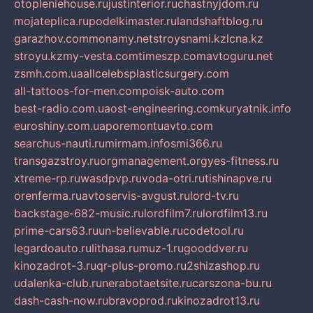
otopleniehouse.ru
justinterior.ru
chastnyjdom.ru
mojateplica.ru
podelkimaster.ru
landshaftblog.ru
garazhov.com
monamy.net
stroysnami.kz
lcna.kz
stroyu.kz
my-vesta.com
timeszp.com
avtoguru.net
zsmh.com.ua
allcelebsplasticsurgery.com
all-tattoos-for-men.com
poisk-auto.com
best-radio.com.ua
ost-engineering.com
kuryatnik.info
euroshiny.com.ua
poremontuavto.com
searchus-nauti.ru
mirmam.info
smi366.ru
transgazstroy.ru
orgmanagement.org
yes-fitness.ru
xtreme-rp.ru
wasdpvp.ru
voda-otri.ru
tishinapve.ru
orenferma.ru
avtoservis-avgust.ru
lord-tv.ru
backstage-682-music.ru
lordfilm7.ru
lordfilm13.ru
prime-cars63.ru
un-believable.ru
codetool.ru
legardoauto.ru
lithasa.ru
muz-1.ru
gooddver.ru
kinozadrot-3.ru
qr-plus-promo.ru
2shizashop.ru
udalenka-club.ru
nerabotaetsite.ru
carszona-bu.ru
dash-cash-now.ru
bravoprod.ru
kinozadrot13.ru