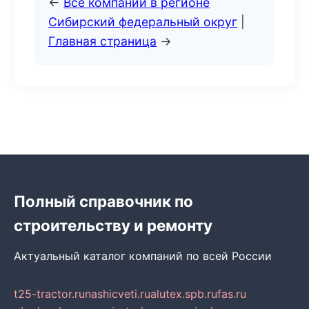
←
Все компании в регионе
Сибирский федеральный округ
|
Главная страница
→
Полный справочник по
строительству и ремонту
Актуальный каталог компаний по всей России
t25-tractor.ru
nashicveti.ru
alutex.spb.ru
fas.ru