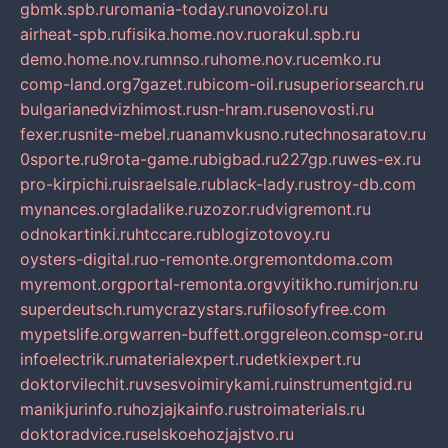
gbmk.spb.ru
romania-today.ru
novoizol.ru
airheat-spb.ru
fisika.home.nov.ru
orakul.spb.ru
demo.home.nov.ru
mnso.ru
home.nov.ru
cemko.ru
comp-land.org
7gazet.ru
bicom-oil.ru
superiorsearch.ru
bulgarianedvizhimost.ru
sn-hram.ru
senovosti.ru
fexer.ru
snite-mebel.ru
anamvkusno.ru
technosaratov.ru
0sporte.ru
9rota-game.ru
bigbad.ru
227gp.ru
wes-ex.ru
pro-kirpichi.ru
israelsale.ru
black-lady.ru
stroy-db.com
mynances.org
ladalike.ru
zozor.ru
dvigremont.ru
odnokartinki.ru
htccare.ru
blogizotovoy.ru
oysters-digital.ru
o-remonte.org
remontdoma.com
myremont.org
portal-remonta.org
vyitikho.ru
mirjon.ru
superdeutsch.ru
mycrazystars.ru
filosofyfree.com
mypetslife.org
warren-buffett.org
greleon.com
sp-or.ru
infoelectrik.ru
materialexpert.ru
detkiexpert.ru
doktorvilechit.ru
vsesvoimirykami.ru
instrumentgid.ru
manikjurinfo.ru
hozjajkainfo.ru
stroimaterials.ru
doktoradvice.ru
selskoehozjajstvo.ru