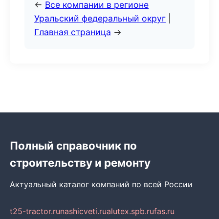
←
Все компании в регионе
Уральский федеральный округ
|
Главная страница
→
Полный справочник по
строительству и ремонту
Актуальный каталог компаний по всей России
t25-tractor.ru
nashicveti.ru
alutex.spb.ru
fas.ru