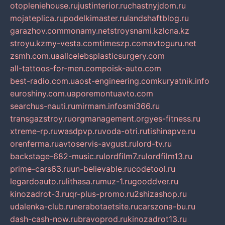
otopleniehouse.ru
justinterior.ru
chastnyjdom.ru
mojateplica.ru
podelkimaster.ru
landshaftblog.ru
garazhov.com
monamy.net
stroysnami.kz
lcna.kz
stroyu.kz
my-vesta.com
timeszp.com
avtoguru.net
zsmh.com.ua
allcelebsplasticsurgery.com
all-tattoos-for-men.com
poisk-auto.com
best-radio.com.ua
ost-engineering.com
kuryatnik.info
euroshiny.com.ua
poremontuavto.com
searchus-nauti.ru
mirmam.info
smi366.ru
transgazstroy.ru
orgmanagement.org
yes-fitness.ru
xtreme-rp.ru
wasdpvp.ru
voda-otri.ru
tishinapve.ru
orenferma.ru
avtoservis-avgust.ru
lord-tv.ru
backstage-682-music.ru
lordfilm7.ru
lordfilm13.ru
prime-cars63.ru
un-believable.ru
codetool.ru
legardoauto.ru
lithasa.ru
muz-1.ru
gooddver.ru
kinozadrot-3.ru
qr-plus-promo.ru
2shizashop.ru
udalenka-club.ru
nerabotaetsite.ru
carszona-bu.ru
dash-cash-now.ru
bravoprod.ru
kinozadrot13.ru