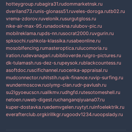
hotteygroup.ru
bagira31.ru
dommarketnsk.ru
dveriland73.ru
nis-glonass51.ru
veles-doroga.ru
tb02.ru
vrema-zdorov.ru
velonik.ru
surgutgloss.ru
nike-air-max-95.ru
nadookna.ru
lubov-pic.ru
mobilreklama.ru
pds-nn.ru
socrat2000.ru
vgurin.ru
spksochi.ru
shkola-klassika.ru
sabeonline.ru
mosoblfencing.ru
masteroptica.ru
lucomoria.ru
iration.ru
devanagari.ru
biblioverde.ru
igro-pictures.ru
dk-tulamash.ru
s-dez-s.ru
peysok.ru
blackcountess.ru
asoftdoc.ru
scifichannel.ru
ocenka-appraisal.ru
mudconnector.ru
hitstih.ru
pik-finance.ru
vip-surfing.ru
wundermoscow.ru
olymp-clan.ru
dr-pavlush.ru
su2lgyoeucscn.ru
allkmv.ru
dhgfd.ru
tesotomeshell.ru
netoen.ru
web-digest.ru
changanqiyuana07.ru
kuper-dostavka.ru
edemvgelen.ru
ytyt.ru
infoelektrik.ru
everafterclub.org
kirillkgr.ru
goodv1234.ru
oopslady.ru