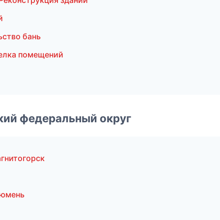
Реконструкция зданий
й
ство бань
елка помещений
ский федеральный округ
гнитогорск
Тюмень