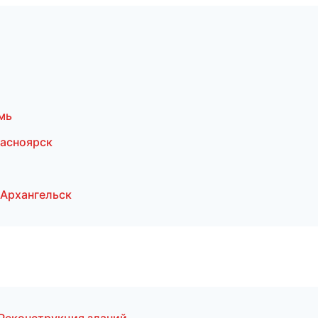
мь
расноярск
Архангельск