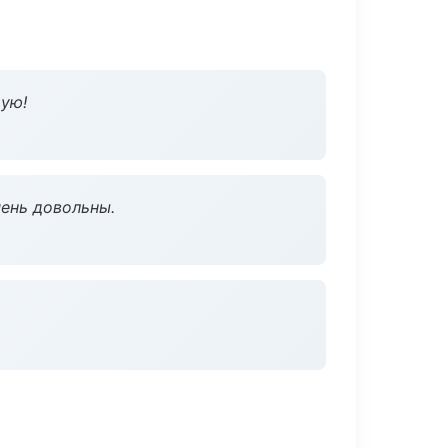
дую!
чень довольны.