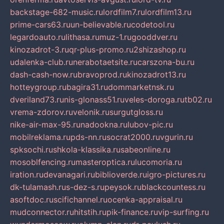
backstage-682-music.ru
lordfilm7.ru
lordfilm13.ru
prime-cars63.ru
un-believable.ru
codetool.ru
legardoauto.ru
lithasa.ru
muz-1.ru
gooddver.ru
kinozadrot-3.ru
qr-plus-promo.ru
2shizashop.ru
udalenka-club.ru
nerabotaetsite.ru
carszona-bu.ru
dash-cash-now.ru
bravoprod.ru
kinozadrot13.ru
hotteygroup.ru
bagira31.ru
dommarketnsk.ru
dveriland73.ru
nis-glonass51.ru
veles-doroga.ru
tb02.ru
vrema-zdorov.ru
velonik.ru
surgutgloss.ru
nike-air-max-95.ru
nadookna.ru
lubov-pic.ru
mobilreklama.ru
pds-nn.ru
socrat2000.ru
vgurin.ru
spksochi.ru
shkola-klassika.ru
sabeonline.ru
mosoblfencing.ru
masteroptica.ru
lucomoria.ru
iration.ru
devanagari.ru
biblioverde.ru
igro-pictures.ru
dk-tulamash.ru
s-dez-s.ru
peysok.ru
blackcountess.ru
asoftdoc.ru
scifichannel.ru
ocenka-appraisal.ru
mudconnector.ru
hitstih.ru
pik-finance.ru
vip-surfing.ru