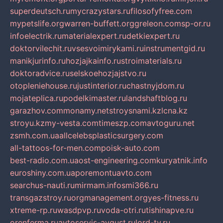
superdeutsch.ru
mycrazystars.ru
filosofyfree.com
mypetslife.org
warren-buffett.org
greleon.com
sp-or.ru
infoelectrik.ru
materialexpert.ru
detkiexpert.ru
doktorvilechit.ru
vsesvoimirykami.ru
instrumentgid.ru
manikjurinfo.ru
hozjajkainfo.ru
stroimaterials.ru
doktoradvice.ru
selskoehozjajstvo.ru
otopleniehouse.ru
justinterior.ru
chastnyjdom.ru
mojateplica.ru
podelkimaster.ru
landshaftblog.ru
garazhov.com
monamy.net
stroysnami.kz
lcna.kz
stroyu.kz
my-vesta.com
timeszp.com
avtoguru.net
zsmh.com.ua
allcelebsplasticsurgery.com
all-tattoos-for-men.com
poisk-auto.com
best-radio.com.ua
ost-engineering.com
kuryatnik.info
euroshiny.com.ua
poremontuavto.com
searchus-nauti.ru
mirmam.info
smi366.ru
transgazstroy.ru
orgmanagement.org
yes-fitness.ru
xtreme-rp.ru
wasdpvp.ru
voda-otri.ru
tishinapve.ru
orenferma.ru
avtoservis-avgust.ru
lord-tv.ru