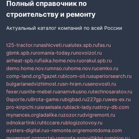
Полный справочник по
строительству и ремонту
Актуальный каталог компаний по всей России
t25-tractor.ru
nashicveti.ru
alutex.spb.ru
fas.ru
gbmk.spb.ru
romania-today.ru
novoizol.ru
airheat-spb.ru
fisika.home.nov.ru
orakul.spb.ru
demo.home.nov.ru
mnso.ru
home.nov.ru
cemko.ru
comp-land.org
7gazet.ru
bicom-oil.ru
superiorsearch.ru
bulgarianedvizhimost.ru
sn-hram.ru
senovosti.ru
fexer.ru
snite-mebel.ru
anamvkusno.ru
technosaratov.ru
0sporte.ru
9rota-game.ru
bigbad.ru
227gp.ru
wes-ex.ru
pro-kirpichi.ru
israelsale.ru
black-lady.ru
stroy-db.com
mynances.org
ladalike.ru
zozor.ru
dvigremont.ru
odnokartinki.ru
htccare.ru
blogizotovoy.ru
oysters-digital.ru
o-remonte.org
remontdoma.com
myremont.org
portal-remonta.org
vyitikho.ru
mirjon.ru