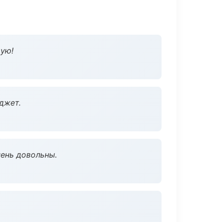
дую!
джет.
чень довольны.