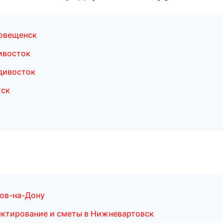
овещенск
ивосток
дивосток
тск
тов-на-Дону
ктирование и сметы в Нижневартовск