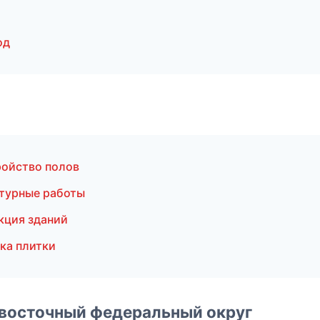
од
ройство полов
турные работы
кция зданий
ка плитки
евосточный федеральный округ