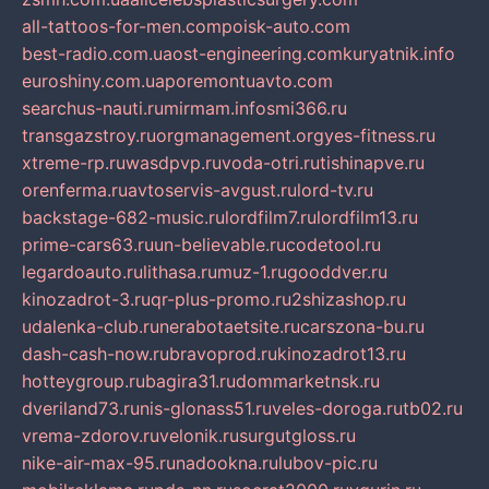
all-tattoos-for-men.com
poisk-auto.com
best-radio.com.ua
ost-engineering.com
kuryatnik.info
euroshiny.com.ua
poremontuavto.com
searchus-nauti.ru
mirmam.info
smi366.ru
transgazstroy.ru
orgmanagement.org
yes-fitness.ru
xtreme-rp.ru
wasdpvp.ru
voda-otri.ru
tishinapve.ru
orenferma.ru
avtoservis-avgust.ru
lord-tv.ru
backstage-682-music.ru
lordfilm7.ru
lordfilm13.ru
prime-cars63.ru
un-believable.ru
codetool.ru
legardoauto.ru
lithasa.ru
muz-1.ru
gooddver.ru
kinozadrot-3.ru
qr-plus-promo.ru
2shizashop.ru
udalenka-club.ru
nerabotaetsite.ru
carszona-bu.ru
dash-cash-now.ru
bravoprod.ru
kinozadrot13.ru
hotteygroup.ru
bagira31.ru
dommarketnsk.ru
dveriland73.ru
nis-glonass51.ru
veles-doroga.ru
tb02.ru
vrema-zdorov.ru
velonik.ru
surgutgloss.ru
nike-air-max-95.ru
nadookna.ru
lubov-pic.ru