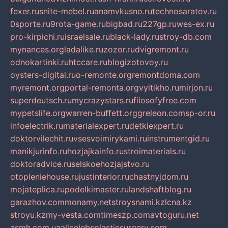
fexer.ru
snite-mebel.ru
anamvkusno.ru
technosaratov.ru
0sporte.ru
9rota-game.ru
bigbad.ru
227gp.ru
wes-ex.ru
pro-kirpichi.ru
israelsale.ru
black-lady.ru
stroy-db.com
mynances.org
ladalike.ru
zozor.ru
dvigremont.ru
odnokartinki.ru
htccare.ru
blogizotovoy.ru
oysters-digital.ru
o-remonte.org
remontdoma.com
myremont.org
portal-remonta.org
vyitikho.ru
mirjon.ru
superdeutsch.ru
mycrazystars.ru
filosofyfree.com
mypetslife.org
warren-buffett.org
greleon.com
sp-or.ru
infoelectrik.ru
materialexpert.ru
detkiexpert.ru
doktorvilechit.ru
vsesvoimirykami.ru
instrumentgid.ru
manikjurinfo.ru
hozjajkainfo.ru
stroimaterials.ru
doktoradvice.ru
selskoehozjajstvo.ru
otopleniehouse.ru
justinterior.ru
chastnyjdom.ru
mojateplica.ru
podelkimaster.ru
landshaftblog.ru
garazhov.com
monamy.net
stroysnami.kz
lcna.kz
stroyu.kz
my-vesta.com
timeszp.com
avtoguru.net
zsmh.com.ua
allcelebsplasticsurgery.com