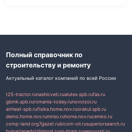
Полный справочник по
строительству и ремонту
Актуальный каталог компаний по всей России
t25-tractor.ru
nashicveti.ru
alutex.spb.ru
fas.ru
gbmk.spb.ru
romania-today.ru
novoizol.ru
airheat-spb.ru
fisika.home.nov.ru
orakul.spb.ru
demo.home.nov.ru
mnso.ru
home.nov.ru
cemko.ru
comp-land.org
7gazet.ru
bicom-oil.ru
superiorsearch.ru
bulgarianedvizhimost.ru
sn-hram.ru
senovosti.ru