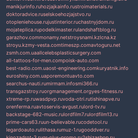
manikjurinfo.ru
hozjajkainfo.ru
stroimaterials.ru
doktoradvice.ru
selskoehozjajstvo.ru
otopleniehouse.ru
justinterior.ru
chastnyjdom.ru
mojateplica.ru
podelkimaster.ru
landshaftblog.ru
garazhov.com
monamy.net
stroysnami.kz
lcna.kz
stroyu.kz
my-vesta.com
timeszp.com
avtoguru.net
zsmh.com.ua
allcelebsplasticsurgery.com
all-tattoos-for-men.com
poisk-auto.com
best-radio.com.ua
ost-engineering.com
kuryatnik.info
euroshiny.com.ua
poremontuavto.com
searchus-nauti.ru
mirmam.info
smi366.ru
transgazstroy.ru
orgmanagement.org
yes-fitness.ru
xtreme-rp.ru
wasdpvp.ru
voda-otri.ru
tishinapve.ru
orenferma.ru
avtoservis-avgust.ru
lord-tv.ru
backstage-682-music.ru
lordfilm7.ru
lordfilm13.ru
prime-cars63.ru
un-believable.ru
codetool.ru
legardoauto.ru
lithasa.ru
muz-1.ru
gooddver.ru
kinozadrot-3.ru
qr-plus-promo.ru
2shizashop.ru