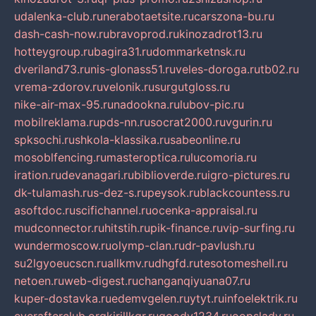
udalenka-club.ru
nerabotaetsite.ru
carszona-bu.ru
dash-cash-now.ru
bravoprod.ru
kinozadrot13.ru
hotteygroup.ru
bagira31.ru
dommarketnsk.ru
dveriland73.ru
nis-glonass51.ru
veles-doroga.ru
tb02.ru
vrema-zdorov.ru
velonik.ru
surgutgloss.ru
nike-air-max-95.ru
nadookna.ru
lubov-pic.ru
mobilreklama.ru
pds-nn.ru
socrat2000.ru
vgurin.ru
spksochi.ru
shkola-klassika.ru
sabeonline.ru
mosoblfencing.ru
masteroptica.ru
lucomoria.ru
iration.ru
devanagari.ru
biblioverde.ru
igro-pictures.ru
dk-tulamash.ru
s-dez-s.ru
peysok.ru
blackcountess.ru
asoftdoc.ru
scifichannel.ru
ocenka-appraisal.ru
mudconnector.ru
hitstih.ru
pik-finance.ru
vip-surfing.ru
wundermoscow.ru
olymp-clan.ru
dr-pavlush.ru
su2lgyoeucscn.ru
allkmv.ru
dhgfd.ru
tesotomeshell.ru
netoen.ru
web-digest.ru
changanqiyuana07.ru
kuper-dostavka.ru
edemvgelen.ru
ytyt.ru
infoelektrik.ru