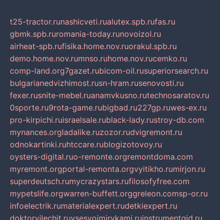
t25-tractor.ru
nashicveti.ru
alutex.spb.ru
fas.ru
gbmk.spb.ru
romania-today.ru
novoizol.ru
airheat-spb.ru
fisika.home.nov.ru
orakul.spb.ru
demo.home.nov.ru
mnso.ru
home.nov.ru
cemko.ru
comp-land.org
7gazet.ru
bicom-oil.ru
superiorsearch.ru
bulgarianedvizhimost.ru
sn-hram.ru
senovosti.ru
fexer.ru
snite-mebel.ru
anamvkusno.ru
technosaratov.ru
0sporte.ru
9rota-game.ru
bigbad.ru
227gp.ru
wes-ex.ru
pro-kirpichi.ru
israelsale.ru
black-lady.ru
stroy-db.com
mynances.org
ladalike.ru
zozor.ru
dvigremont.ru
odnokartinki.ru
htccare.ru
blogizotovoy.ru
oysters-digital.ru
o-remonte.org
remontdoma.com
myremont.org
portal-remonta.org
vyitikho.ru
mirjon.ru
superdeutsch.ru
mycrazystars.ru
filosofyfree.com
mypetslife.org
warren-buffett.org
greleon.com
sp-or.ru
infoelectrik.ru
materialexpert.ru
detkiexpert.ru
doktorvilechit.ru
vsesvoimirykami.ru
instrumentgid.ru