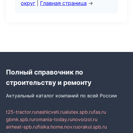
округ
|
Главная страница
→
Полный справочник по
строительству и ремонту
Актуальный каталог компаний по всей России
t25-tractor.ru
nashicveti.ru
alutex.spb.ru
fas.ru
gbmk.spb.ru
romania-today.ru
novoizol.ru
airheat-spb.ru
fisika.home.nov.ru
orakul.spb.ru