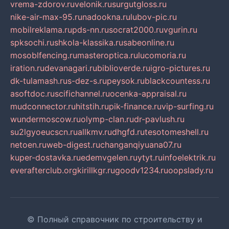
vrema-zdorov.ru
velonik.ru
surgutgloss.ru
nike-air-max-95.ru
nadookna.ru
lubov-pic.ru
mobilreklama.ru
pds-nn.ru
socrat2000.ru
vgurin.ru
spksochi.ru
shkola-klassika.ru
sabeonline.ru
mosoblfencing.ru
masteroptica.ru
lucomoria.ru
iration.ru
devanagari.ru
biblioverde.ru
igro-pictures.ru
dk-tulamash.ru
s-dez-s.ru
peysok.ru
blackcountess.ru
asoftdoc.ru
scifichannel.ru
ocenka-appraisal.ru
mudconnector.ru
hitstih.ru
pik-finance.ru
vip-surfing.ru
wundermoscow.ru
olymp-clan.ru
dr-pavlush.ru
su2lgyoeucscn.ru
allkmv.ru
dhgfd.ru
tesotomeshell.ru
netoen.ru
web-digest.ru
changanqiyuana07.ru
kuper-dostavka.ru
edemvgelen.ru
ytyt.ru
infoelektrik.ru
everafterclub.org
kirillkgr.ru
goodv1234.ru
oopslady.ru
© Полный справочник по строительству и