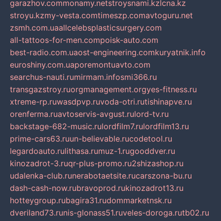
garazhov.com
monamy.net
stroysnami.kz
lcna.kz
stroyu.kz
my-vesta.com
timeszp.com
avtoguru.net
zsmh.com.ua
allcelebsplasticsurgery.com
all-tattoos-for-men.com
poisk-auto.com
best-radio.com.ua
ost-engineering.com
kuryatnik.info
euroshiny.com.ua
poremontuavto.com
searchus-nauti.ru
mirmam.info
smi366.ru
transgazstroy.ru
orgmanagement.org
yes-fitness.ru
xtreme-rp.ru
wasdpvp.ru
voda-otri.ru
tishinapve.ru
orenferma.ru
avtoservis-avgust.ru
lord-tv.ru
backstage-682-music.ru
lordfilm7.ru
lordfilm13.ru
prime-cars63.ru
un-believable.ru
codetool.ru
legardoauto.ru
lithasa.ru
muz-1.ru
gooddver.ru
kinozadrot-3.ru
qr-plus-promo.ru
2shizashop.ru
udalenka-club.ru
nerabotaetsite.ru
carszona-bu.ru
dash-cash-now.ru
bravoprod.ru
kinozadrot13.ru
hotteygroup.ru
bagira31.ru
dommarketnsk.ru
dveriland73.ru
nis-glonass51.ru
veles-doroga.ru
tb02.ru