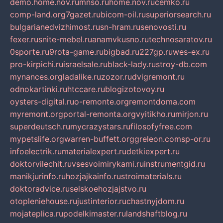
demo.home.nov.ru
mnso.ru
home.nov.ru
cemko.ru
comp-land.org
7gazet.ru
bicom-oil.ru
superiorsearch.ru
bulgarianedvizhimost.ru
sn-hram.ru
senovosti.ru
fexer.ru
snite-mebel.ru
anamvkusno.ru
technosaratov.ru
0sporte.ru
9rota-game.ru
bigbad.ru
227gp.ru
wes-ex.ru
pro-kirpichi.ru
israelsale.ru
black-lady.ru
stroy-db.com
mynances.org
ladalike.ru
zozor.ru
dvigremont.ru
odnokartinki.ru
htccare.ru
blogizotovoy.ru
oysters-digital.ru
o-remonte.org
remontdoma.com
myremont.org
portal-remonta.org
vyitikho.ru
mirjon.ru
superdeutsch.ru
mycrazystars.ru
filosofyfree.com
mypetslife.org
warren-buffett.org
greleon.com
sp-or.ru
infoelectrik.ru
materialexpert.ru
detkiexpert.ru
doktorvilechit.ru
vsesvoimirykami.ru
instrumentgid.ru
manikjurinfo.ru
hozjajkainfo.ru
stroimaterials.ru
doktoradvice.ru
selskoehozjajstvo.ru
otopleniehouse.ru
justinterior.ru
chastnyjdom.ru
mojateplica.ru
podelkimaster.ru
landshaftblog.ru