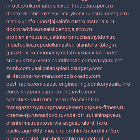
infoelectrik.ru
materialexpert.ru
detkiexpert.ru
doktorvilechit.ru
vsesvoimirykami.ru
instrumentgid.ru
manikjurinfo.ru
hozjajkainfo.ru
stroimaterials.ru
doktoradvice.ru
selskoehozjajstvo.ru
otopleniehouse.ru
justinterior.ru
chastnyjdom.ru
mojateplica.ru
podelkimaster.ru
landshaftblog.ru
garazhov.com
monamy.net
stroysnami.kz
lcna.kz
stroyu.kz
my-vesta.com
timeszp.com
avtoguru.net
zsmh.com.ua
allcelebsplasticsurgery.com
all-tattoos-for-men.com
poisk-auto.com
best-radio.com.ua
ost-engineering.com
kuryatnik.info
euroshiny.com.ua
poremontuavto.com
searchus-nauti.ru
mirmam.info
smi366.ru
transgazstroy.ru
orgmanagement.org
yes-fitness.ru
xtreme-rp.ru
wasdpvp.ru
voda-otri.ru
tishinapve.ru
orenferma.ru
avtoservis-avgust.ru
lord-tv.ru
backstage-682-music.ru
lordfilm7.ru
lordfilm13.ru
prime-cars63.ru
un-believable.ru
codetool.ru