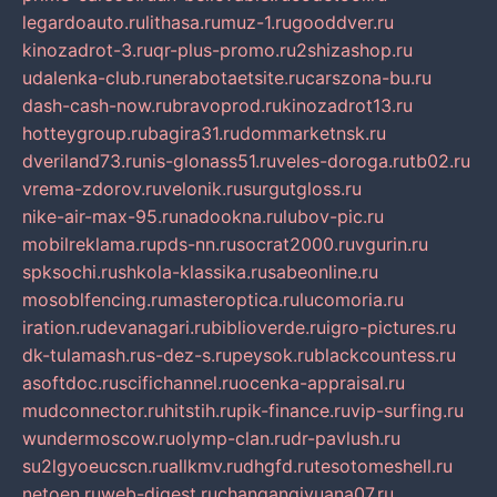
legardoauto.ru
lithasa.ru
muz-1.ru
gooddver.ru
kinozadrot-3.ru
qr-plus-promo.ru
2shizashop.ru
udalenka-club.ru
nerabotaetsite.ru
carszona-bu.ru
dash-cash-now.ru
bravoprod.ru
kinozadrot13.ru
hotteygroup.ru
bagira31.ru
dommarketnsk.ru
dveriland73.ru
nis-glonass51.ru
veles-doroga.ru
tb02.ru
vrema-zdorov.ru
velonik.ru
surgutgloss.ru
nike-air-max-95.ru
nadookna.ru
lubov-pic.ru
mobilreklama.ru
pds-nn.ru
socrat2000.ru
vgurin.ru
spksochi.ru
shkola-klassika.ru
sabeonline.ru
mosoblfencing.ru
masteroptica.ru
lucomoria.ru
iration.ru
devanagari.ru
biblioverde.ru
igro-pictures.ru
dk-tulamash.ru
s-dez-s.ru
peysok.ru
blackcountess.ru
asoftdoc.ru
scifichannel.ru
ocenka-appraisal.ru
mudconnector.ru
hitstih.ru
pik-finance.ru
vip-surfing.ru
wundermoscow.ru
olymp-clan.ru
dr-pavlush.ru
su2lgyoeucscn.ru
allkmv.ru
dhgfd.ru
tesotomeshell.ru
netoen.ru
web-digest.ru
changanqiyuana07.ru