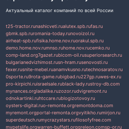
Актуальный каталог компаний по всей России
t25-tractor.ru
nashicveti.ru
alutex.spb.ru
fas.ru
gbmk.spb.ru
romania-today.ru
novoizol.ru
airheat-spb.ru
fisika.home.nov.ru
orakul.spb.ru
demo.home.nov.ru
mnso.ru
home.nov.ru
cemko.ru
comp-land.org
7gazet.ru
bicom-oil.ru
superiorsearch.ru
bulgarianedvizhimost.ru
sn-hram.ru
senovosti.ru
fexer.ru
snite-mebel.ru
anamvkusno.ru
technosaratov.ru
0sporte.ru
9rota-game.ru
bigbad.ru
227gp.ru
wes-ex.ru
pro-kirpichi.ru
israelsale.ru
black-lady.ru
stroy-db.com
mynances.org
ladalike.ru
zozor.ru
dvigremont.ru
odnokartinki.ru
htccare.ru
blogizotovoy.ru
oysters-digital.ru
o-remonte.org
remontdoma.com
myremont.org
portal-remonta.org
vyitikho.ru
mirjon.ru
superdeutsch.ru
mycrazystars.ru
filosofyfree.com
mypetslife.org
warren-buffett.org
greleon.com
sp-or.ru