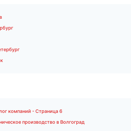
в
рбург
етербург
ск
лог компаний - Страница 6
ническое производство в Волгоград