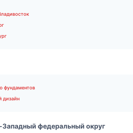
Владивосток
рг
ург
о фундаментов
й дизайн
о-Западный федеральный округ