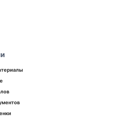
ми
атериалы
те
алов
ументов
енки