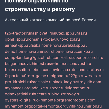
Полный справочник по
строительству и ремонту
Актуальный каталог компаний по всей России
t25-tractor.ru
nashicveti.ru
alutex.spb.ru
fas.ru
gbmk.spb.ru
romania-today.ru
novoizol.ru
airheat-spb.ru
fisika.home.nov.ru
orakul.spb.ru
demo.home.nov.ru
mnso.ru
home.nov.ru
cemko.ru
comp-land.org
7gazet.ru
bicom-oil.ru
superiorsearch.ru
bulgarianedvizhimost.ru
sn-hram.ru
senovosti.ru
fexer.ru
snite-mebel.ru
anamvkusno.ru
technosaratov.ru
0sporte.ru
9rota-game.ru
bigbad.ru
227gp.ru
wes-ex.ru
pro-kirpichi.ru
israelsale.ru
black-lady.ru
stroy-db.com
mynances.org
ladalike.ru
zozor.ru
dvigremont.ru
odnokartinki.ru
htccare.ru
blogizotovoy.ru
oysters-digital.ru
o-remonte.org
remontdoma.com
myremont.org
portal-remonta.org
vyitikho.ru
mirjon.ru