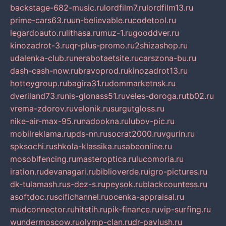
backstage-682-music.ru
lordfilm7.ru
lordfilm13.ru
prime-cars63.ru
un-believable.ru
codetool.ru
legardoauto.ru
lithasa.ru
muz-1.ru
gooddver.ru
kinozadrot-3.ru
qr-plus-promo.ru
2shizashop.ru
udalenka-club.ru
nerabotaetsite.ru
carszona-bu.ru
dash-cash-now.ru
bravoprod.ru
kinozadrot13.ru
hotteygroup.ru
bagira31.ru
dommarketnsk.ru
dveriland73.ru
nis-glonass51.ru
veles-doroga.ru
tb02.ru
vrema-zdorov.ru
velonik.ru
surgutgloss.ru
nike-air-max-95.ru
nadookna.ru
lubov-pic.ru
mobilreklama.ru
pds-nn.ru
socrat2000.ru
vgurin.ru
spksochi.ru
shkola-klassika.ru
sabeonline.ru
mosoblfencing.ru
masteroptica.ru
lucomoria.ru
iration.ru
devanagari.ru
biblioverde.ru
igro-pictures.ru
dk-tulamash.ru
s-dez-s.ru
peysok.ru
blackcountess.ru
asoftdoc.ru
scifichannel.ru
ocenka-appraisal.ru
mudconnector.ru
hitstih.ru
pik-finance.ru
vip-surfing.ru
wundermoscow.ru
olymp-clan.ru
dr-pavlush.ru