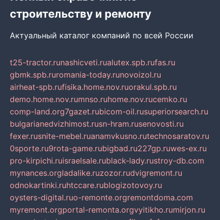
строительству и ремонту
Актуальный каталог компаний по всей России
t25-tractor.ru
nashicveti.ru
alutex.spb.ru
fas.ru
gbmk.spb.ru
romania-today.ru
novoizol.ru
airheat-spb.ru
fisika.home.nov.ru
orakul.spb.ru
demo.home.nov.ru
mnso.ru
home.nov.ru
cemko.ru
comp-land.org
7gazet.ru
bicom-oil.ru
superiorsearch.ru
bulgarianedvizhimost.ru
sn-hram.ru
senovosti.ru
fexer.ru
snite-mebel.ru
anamvkusno.ru
technosaratov.ru
0sporte.ru
9rota-game.ru
bigbad.ru
227gp.ru
wes-ex.ru
pro-kirpichi.ru
israelsale.ru
black-lady.ru
stroy-db.com
mynances.org
ladalike.ru
zozor.ru
dvigremont.ru
odnokartinki.ru
htccare.ru
blogizotovoy.ru
oysters-digital.ru
o-remonte.org
remontdoma.com
myremont.org
portal-remonta.org
vyitikho.ru
mirjon.ru