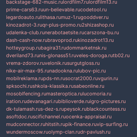
backstage-682-music.ru
lordfilm7.ru
lordfilm13.ru
prime-cars63.ru
un-believable.ru
codetool.ru
legardoauto.ru
lithasa.ru
muz-1.ru
gooddver.ru
kinozadrot-3.ru
qr-plus-promo.ru
2shizashop.ru
udalenka-club.ru
nerabotaetsite.ru
carszona-bu.ru
dash-cash-now.ru
bravoprod.ru
kinozadrot13.ru
hotteygroup.ru
bagira31.ru
dommarketnsk.ru
dveriland73.ru
nis-glonass51.ru
veles-doroga.ru
tb02.ru
vrema-zdorov.ru
velonik.ru
surgutgloss.ru
nike-air-max-95.ru
nadookna.ru
lubov-pic.ru
mobilreklama.ru
pds-nn.ru
socrat2000.ru
vgurin.ru
spksochi.ru
shkola-klassika.ru
sabeonline.ru
mosoblfencing.ru
masteroptica.ru
lucomoria.ru
iration.ru
devanagari.ru
biblioverde.ru
igro-pictures.ru
dk-tulamash.ru
s-dez-s.ru
peysok.ru
blackcountess.ru
asoftdoc.ru
scifichannel.ru
ocenka-appraisal.ru
mudconnector.ru
hitstih.ru
pik-finance.ru
vip-surfing.ru
wundermoscow.ru
olymp-clan.ru
dr-pavlush.ru