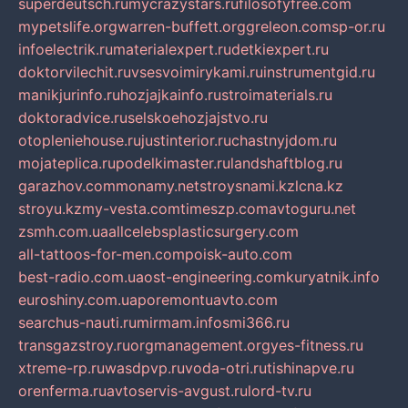
superdeutsch.ru
mycrazystars.ru
filosofyfree.com
mypetslife.org
warren-buffett.org
greleon.com
sp-or.ru
infoelectrik.ru
materialexpert.ru
detkiexpert.ru
doktorvilechit.ru
vsesvoimirykami.ru
instrumentgid.ru
manikjurinfo.ru
hozjajkainfo.ru
stroimaterials.ru
doktoradvice.ru
selskoehozjajstvo.ru
otopleniehouse.ru
justinterior.ru
chastnyjdom.ru
mojateplica.ru
podelkimaster.ru
landshaftblog.ru
garazhov.com
monamy.net
stroysnami.kz
lcna.kz
stroyu.kz
my-vesta.com
timeszp.com
avtoguru.net
zsmh.com.ua
allcelebsplasticsurgery.com
all-tattoos-for-men.com
poisk-auto.com
best-radio.com.ua
ost-engineering.com
kuryatnik.info
euroshiny.com.ua
poremontuavto.com
searchus-nauti.ru
mirmam.info
smi366.ru
transgazstroy.ru
orgmanagement.org
yes-fitness.ru
xtreme-rp.ru
wasdpvp.ru
voda-otri.ru
tishinapve.ru
orenferma.ru
avtoservis-avgust.ru
lord-tv.ru