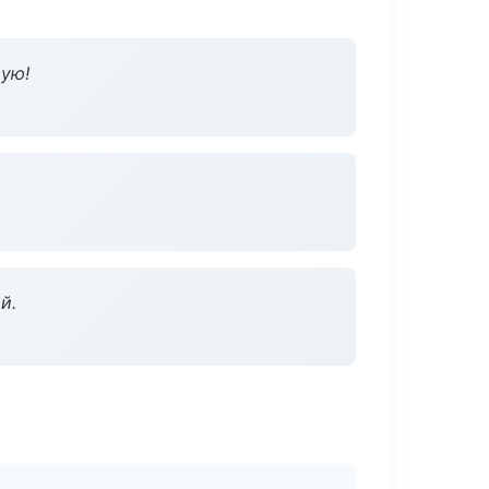
дую!
й.