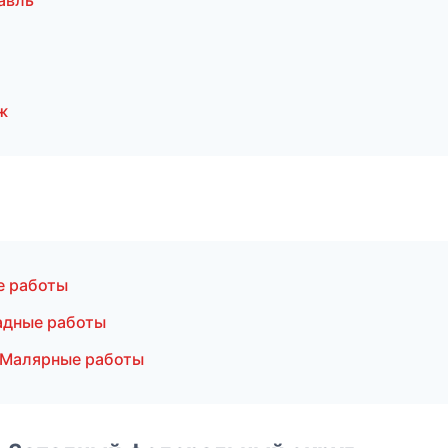
авль
ж
е работы
адные работы
 Малярные работы