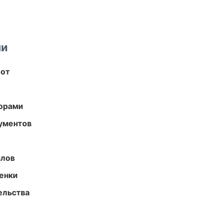
ми
бот
торами
ументов
алов
енки
ельства