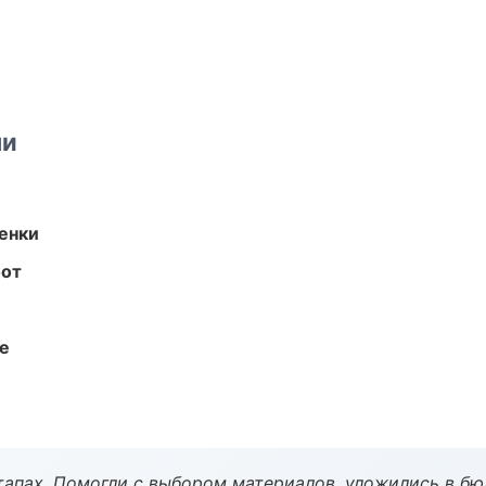
ми
енки
бот
те
тапах. Помогли с выбором материалов, уложились в бю