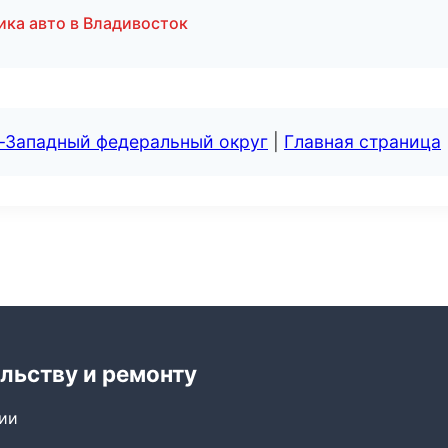
ика авто в Владивосток
о-Западный федеральный округ
|
Главная страница
льству и ремонту
сии