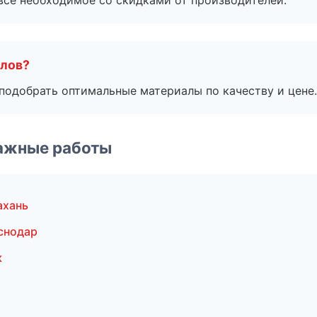
все необходимое со скидками от производителей.
алов?
подобрать оптимальные материалы по качеству и цене.
ажные работы
ахань
снодар
к