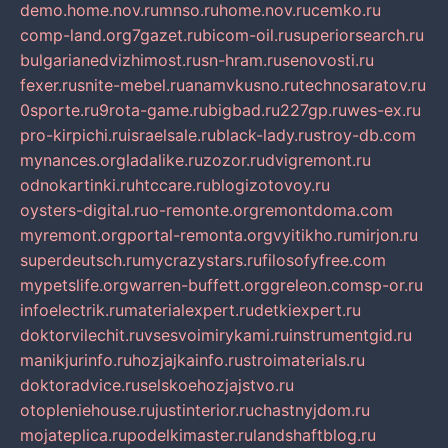
demo.home.nov.ru
mnso.ru
home.nov.ru
cemko.ru
comp-land.org
7gazet.ru
bicom-oil.ru
superiorsearch.ru
bulgarianedvizhimost.ru
sn-hram.ru
senovosti.ru
fexer.ru
snite-mebel.ru
anamvkusno.ru
technosaratov.ru
0sporte.ru
9rota-game.ru
bigbad.ru
227gp.ru
wes-ex.ru
pro-kirpichi.ru
israelsale.ru
black-lady.ru
stroy-db.com
mynances.org
ladalike.ru
zozor.ru
dvigremont.ru
odnokartinki.ru
htccare.ru
blogizotovoy.ru
oysters-digital.ru
o-remonte.org
remontdoma.com
myremont.org
portal-remonta.org
vyitikho.ru
mirjon.ru
superdeutsch.ru
mycrazystars.ru
filosofyfree.com
mypetslife.org
warren-buffett.org
greleon.com
sp-or.ru
infoelectrik.ru
materialexpert.ru
detkiexpert.ru
doktorvilechit.ru
vsesvoimirykami.ru
instrumentgid.ru
manikjurinfo.ru
hozjajkainfo.ru
stroimaterials.ru
doktoradvice.ru
selskoehozjajstvo.ru
otopleniehouse.ru
justinterior.ru
chastnyjdom.ru
mojateplica.ru
podelkimaster.ru
landshaftblog.ru