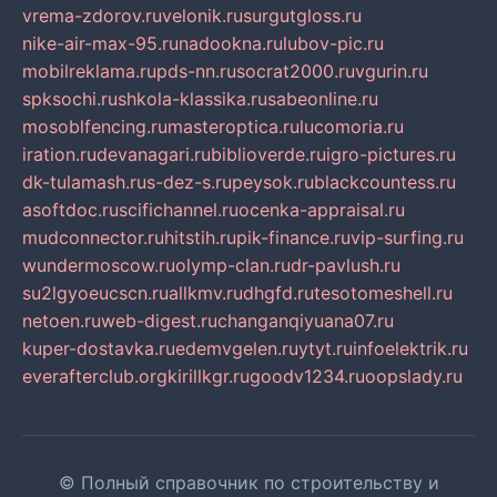
vrema-zdorov.ru
velonik.ru
surgutgloss.ru
nike-air-max-95.ru
nadookna.ru
lubov-pic.ru
mobilreklama.ru
pds-nn.ru
socrat2000.ru
vgurin.ru
spksochi.ru
shkola-klassika.ru
sabeonline.ru
mosoblfencing.ru
masteroptica.ru
lucomoria.ru
iration.ru
devanagari.ru
biblioverde.ru
igro-pictures.ru
dk-tulamash.ru
s-dez-s.ru
peysok.ru
blackcountess.ru
asoftdoc.ru
scifichannel.ru
ocenka-appraisal.ru
mudconnector.ru
hitstih.ru
pik-finance.ru
vip-surfing.ru
wundermoscow.ru
olymp-clan.ru
dr-pavlush.ru
su2lgyoeucscn.ru
allkmv.ru
dhgfd.ru
tesotomeshell.ru
netoen.ru
web-digest.ru
changanqiyuana07.ru
kuper-dostavka.ru
edemvgelen.ru
ytyt.ru
infoelektrik.ru
everafterclub.org
kirillkgr.ru
goodv1234.ru
oopslady.ru
© Полный справочник по строительству и