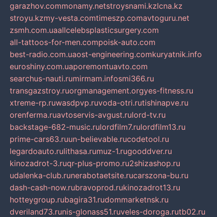
garazhov.com
monamy.net
stroysnami.kz
lcna.kz
stroyu.kz
my-vesta.com
timeszp.com
avtoguru.net
zsmh.com.ua
allcelebsplasticsurgery.com
all-tattoos-for-men.com
poisk-auto.com
best-radio.com.ua
ost-engineering.com
kuryatnik.info
euroshiny.com.ua
poremontuavto.com
searchus-nauti.ru
mirmam.info
smi366.ru
transgazstroy.ru
orgmanagement.org
yes-fitness.ru
xtreme-rp.ru
wasdpvp.ru
voda-otri.ru
tishinapve.ru
orenferma.ru
avtoservis-avgust.ru
lord-tv.ru
backstage-682-music.ru
lordfilm7.ru
lordfilm13.ru
prime-cars63.ru
un-believable.ru
codetool.ru
legardoauto.ru
lithasa.ru
muz-1.ru
gooddver.ru
kinozadrot-3.ru
qr-plus-promo.ru
2shizashop.ru
udalenka-club.ru
nerabotaetsite.ru
carszona-bu.ru
dash-cash-now.ru
bravoprod.ru
kinozadrot13.ru
hotteygroup.ru
bagira31.ru
dommarketnsk.ru
dveriland73.ru
nis-glonass51.ru
veles-doroga.ru
tb02.ru