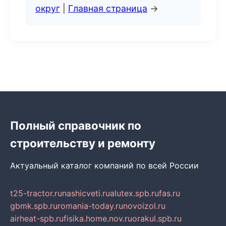
округ
|
Главная страница
→
Полный справочник по
строительству и ремонту
Актуальный каталог компаний по всей России
t25-tractor.ru
nashicveti.ru
alutex.spb.ru
fas.ru
gbmk.spb.ru
romania-today.ru
novoizol.ru
airheat-spb.ru
fisika.home.nov.ru
orakul.spb.ru