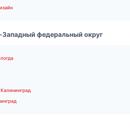
изайн
о-Западный федеральный округ
логда
 Калининград
нинград