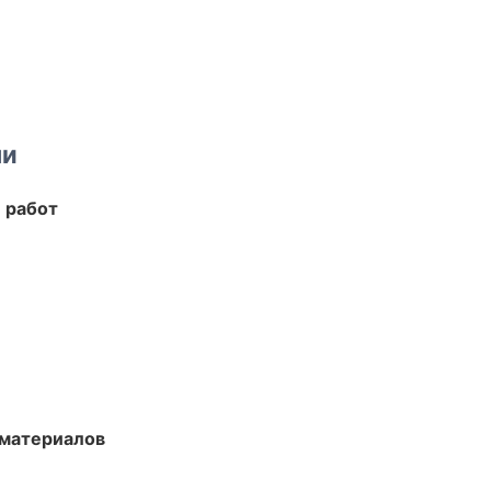
ми
 работ
 материалов