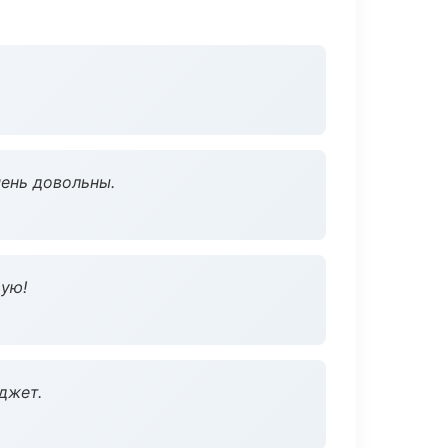
чень довольны.
дую!
джет.