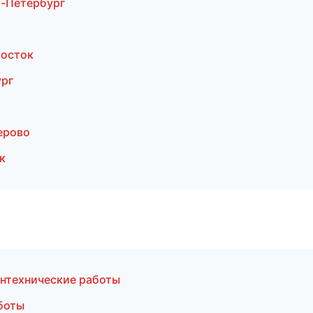
-Петербург
восток
ург
ерово
к
нтехнические работы
боты