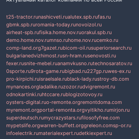
t25-tractor.ru
nashicveti.ru
alutex.spb.ru
fas.ru
gbmk.spb.ru
romania-today.ru
novoizol.ru
airheat-spb.ru
fisika.home.nov.ru
orakul.spb.ru
demo.home.nov.ru
mnso.ru
home.nov.ru
cemko.ru
comp-land.org
7gazet.ru
bicom-oil.ru
superiorsearch.ru
bulgarianedvizhimost.ru
sn-hram.ru
senovosti.ru
fexer.ru
snite-mebel.ru
anamvkusno.ru
technosaratov.ru
0sporte.ru
9rota-game.ru
bigbad.ru
227gp.ru
wes-ex.ru
pro-kirpichi.ru
israelsale.ru
black-lady.ru
stroy-db.com
mynances.org
ladalike.ru
zozor.ru
dvigremont.ru
odnokartinki.ru
htccare.ru
blogizotovoy.ru
oysters-digital.ru
o-remonte.org
remontdoma.com
myremont.org
portal-remonta.org
vyitikho.ru
mirjon.ru
superdeutsch.ru
mycrazystars.ru
filosofyfree.com
mypetslife.org
warren-buffett.org
greleon.com
sp-or.ru
infoelectrik.ru
materialexpert.ru
detkiexpert.ru