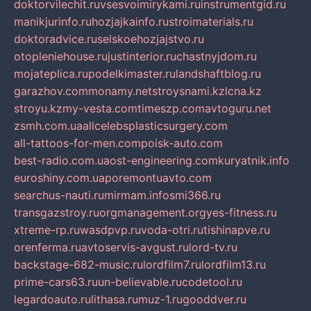
doktorvilechit.ru
vsesvoimirykami.ru
instrumentgid.ru
manikjurinfo.ru
hozjajkainfo.ru
stroimaterials.ru
doktoradvice.ru
selskoehozjajstvo.ru
otopleniehouse.ru
justinterior.ru
chastnyjdom.ru
mojateplica.ru
podelkimaster.ru
landshaftblog.ru
garazhov.com
monamy.net
stroysnami.kz
lcna.kz
stroyu.kz
my-vesta.com
timeszp.com
avtoguru.net
zsmh.com.ua
allcelebsplasticsurgery.com
all-tattoos-for-men.com
poisk-auto.com
best-radio.com.ua
ost-engineering.com
kuryatnik.info
euroshiny.com.ua
poremontuavto.com
searchus-nauti.ru
mirmam.info
smi366.ru
transgazstroy.ru
orgmanagement.org
yes-fitness.ru
xtreme-rp.ru
wasdpvp.ru
voda-otri.ru
tishinapve.ru
orenferma.ru
avtoservis-avgust.ru
lord-tv.ru
backstage-682-music.ru
lordfilm7.ru
lordfilm13.ru
prime-cars63.ru
un-believable.ru
codetool.ru
legardoauto.ru
lithasa.ru
muz-1.ru
gooddver.ru