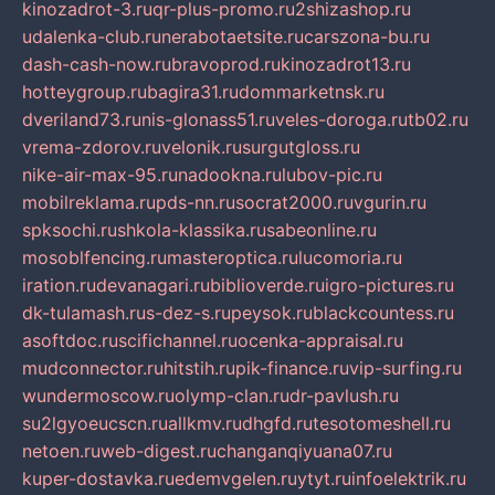
kinozadrot-3.ru
qr-plus-promo.ru
2shizashop.ru
udalenka-club.ru
nerabotaetsite.ru
carszona-bu.ru
dash-cash-now.ru
bravoprod.ru
kinozadrot13.ru
hotteygroup.ru
bagira31.ru
dommarketnsk.ru
dveriland73.ru
nis-glonass51.ru
veles-doroga.ru
tb02.ru
vrema-zdorov.ru
velonik.ru
surgutgloss.ru
nike-air-max-95.ru
nadookna.ru
lubov-pic.ru
mobilreklama.ru
pds-nn.ru
socrat2000.ru
vgurin.ru
spksochi.ru
shkola-klassika.ru
sabeonline.ru
mosoblfencing.ru
masteroptica.ru
lucomoria.ru
iration.ru
devanagari.ru
biblioverde.ru
igro-pictures.ru
dk-tulamash.ru
s-dez-s.ru
peysok.ru
blackcountess.ru
asoftdoc.ru
scifichannel.ru
ocenka-appraisal.ru
mudconnector.ru
hitstih.ru
pik-finance.ru
vip-surfing.ru
wundermoscow.ru
olymp-clan.ru
dr-pavlush.ru
su2lgyoeucscn.ru
allkmv.ru
dhgfd.ru
tesotomeshell.ru
netoen.ru
web-digest.ru
changanqiyuana07.ru
kuper-dostavka.ru
edemvgelen.ru
ytyt.ru
infoelektrik.ru