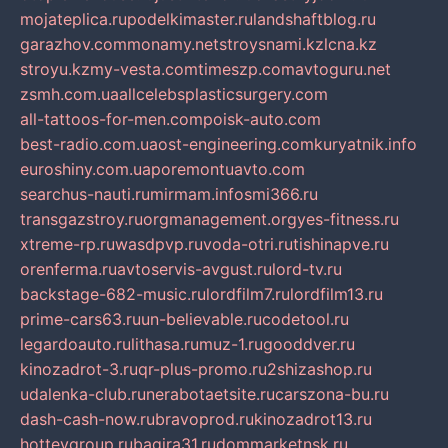
mojateplica.ru
podelkimaster.ru
landshaftblog.ru
garazhov.com
monamy.net
stroysnami.kz
lcna.kz
stroyu.kz
my-vesta.com
timeszp.com
avtoguru.net
zsmh.com.ua
allcelebsplasticsurgery.com
all-tattoos-for-men.com
poisk-auto.com
best-radio.com.ua
ost-engineering.com
kuryatnik.info
euroshiny.com.ua
poremontuavto.com
searchus-nauti.ru
mirmam.info
smi366.ru
transgazstroy.ru
orgmanagement.org
yes-fitness.ru
xtreme-rp.ru
wasdpvp.ru
voda-otri.ru
tishinapve.ru
orenferma.ru
avtoservis-avgust.ru
lord-tv.ru
backstage-682-music.ru
lordfilm7.ru
lordfilm13.ru
prime-cars63.ru
un-believable.ru
codetool.ru
legardoauto.ru
lithasa.ru
muz-1.ru
gooddver.ru
kinozadrot-3.ru
qr-plus-promo.ru
2shizashop.ru
udalenka-club.ru
nerabotaetsite.ru
carszona-bu.ru
dash-cash-now.ru
bravoprod.ru
kinozadrot13.ru
hotteygroup.ru
bagira31.ru
dommarketnsk.ru