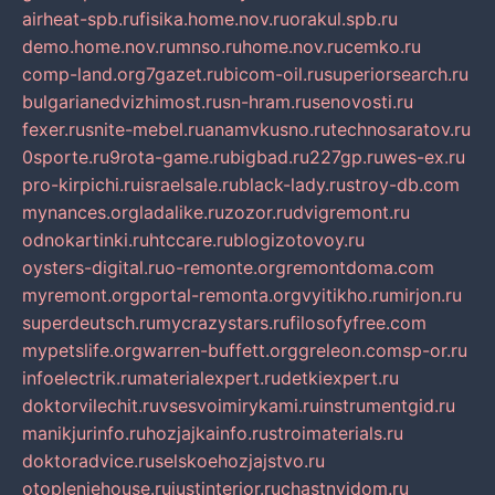
airheat-spb.ru
fisika.home.nov.ru
orakul.spb.ru
demo.home.nov.ru
mnso.ru
home.nov.ru
cemko.ru
comp-land.org
7gazet.ru
bicom-oil.ru
superiorsearch.ru
bulgarianedvizhimost.ru
sn-hram.ru
senovosti.ru
fexer.ru
snite-mebel.ru
anamvkusno.ru
technosaratov.ru
0sporte.ru
9rota-game.ru
bigbad.ru
227gp.ru
wes-ex.ru
pro-kirpichi.ru
israelsale.ru
black-lady.ru
stroy-db.com
mynances.org
ladalike.ru
zozor.ru
dvigremont.ru
odnokartinki.ru
htccare.ru
blogizotovoy.ru
oysters-digital.ru
o-remonte.org
remontdoma.com
myremont.org
portal-remonta.org
vyitikho.ru
mirjon.ru
superdeutsch.ru
mycrazystars.ru
filosofyfree.com
mypetslife.org
warren-buffett.org
greleon.com
sp-or.ru
infoelectrik.ru
materialexpert.ru
detkiexpert.ru
doktorvilechit.ru
vsesvoimirykami.ru
instrumentgid.ru
manikjurinfo.ru
hozjajkainfo.ru
stroimaterials.ru
doktoradvice.ru
selskoehozjajstvo.ru
otopleniehouse.ru
justinterior.ru
chastnyjdom.ru