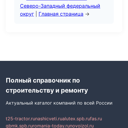
Северо-Западный федеральный
округ
|
Главная страница
→
Полный справочник по
строительству и ремонту
Актуальный каталог компаний по всей России
t25-tractor.ru
nashicveti.ru
alutex.spb.ru
fas.ru
gbmk.spb.ru
romania-today.ru
novoizol.ru