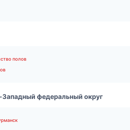
ство полов
лов
о-Западный федеральный округ
урманск