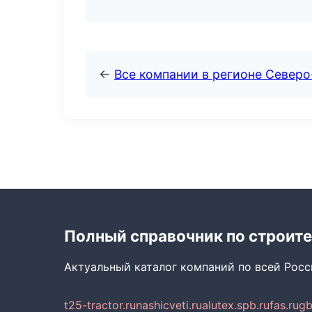
←
Все компании в регионе Север
Полный справочник по строите
Актуальный каталог компаний по всей Рос
t25-tractor.ru
nashicveti.ru
alutex.spb.ru
fas.ru
gb