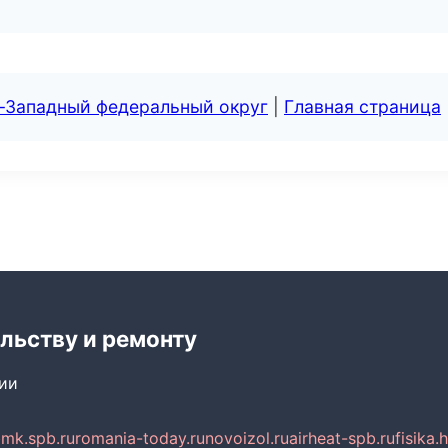
о-Западный федеральный округ
|
Главная страница
льству и ремонту
сии
mk.spb.ru
romania-today.ru
novoizol.ru
airheat-spb.ru
fisika.