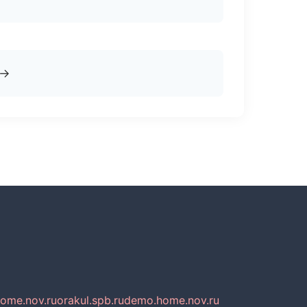
→
home.nov.ru
orakul.spb.ru
demo.home.nov.ru