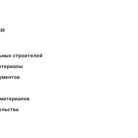
ми
ьных строителей
атериалы
ументов
 материалов
ельства