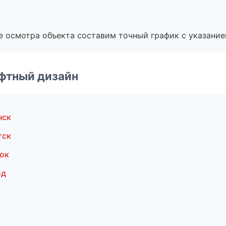
е осмотра объекта составим точный график с указание
фтный дизайн
нск
тск
ок
од