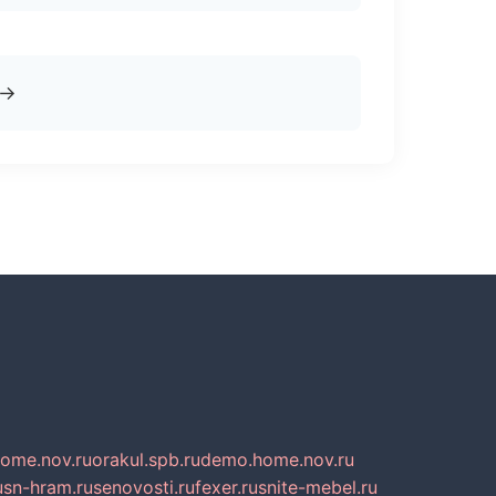
→
home.nov.ru
orakul.spb.ru
demo.home.nov.ru
u
sn-hram.ru
senovosti.ru
fexer.ru
snite-mebel.ru