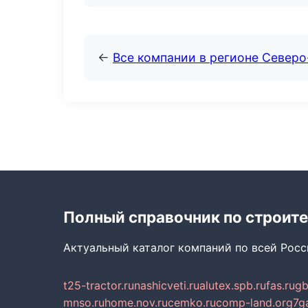
←
Все компании в регионе Север
Полный справочник по строите
Актуальный каталог компаний по всей Рос
t25-tractor.ru
nashicveti.ru
alutex.spb.ru
fas.ru
gb
mnso.ru
home.nov.ru
cemko.ru
comp-land.org
7g