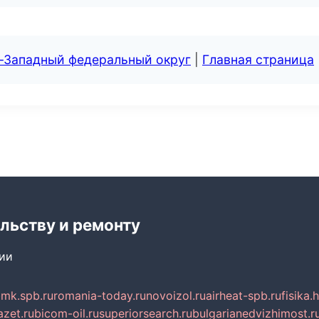
о-Западный федеральный округ
|
Главная страница
льству и ремонту
сии
mk.spb.ru
romania-today.ru
novoizol.ru
airheat-spb.ru
fisika.
azet.ru
bicom-oil.ru
superiorsearch.ru
bulgarianedvizhimost.r