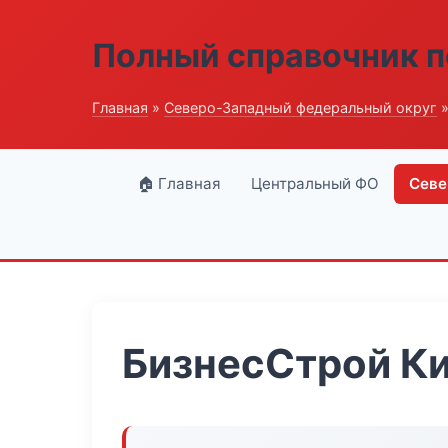
Полный справочник п
Главная
»
Северо-Западный федеральный округ
»
🏠 Главная
Центральный ФО
Севе
БизнесСтрой К