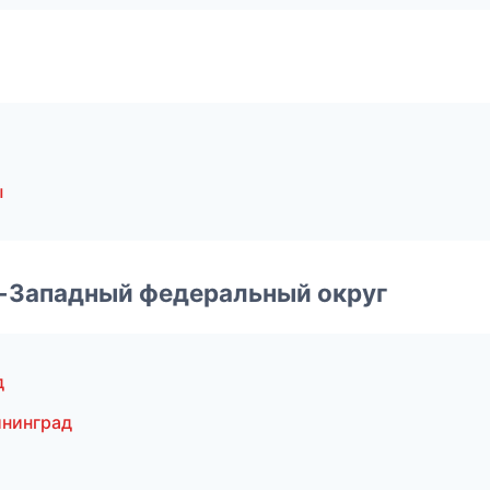
ы
о-Западный федеральный округ
д
ининград