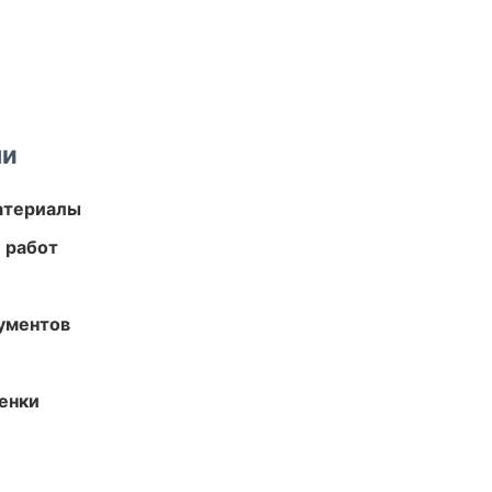
ми
атериалы
 работ
ументов
енки