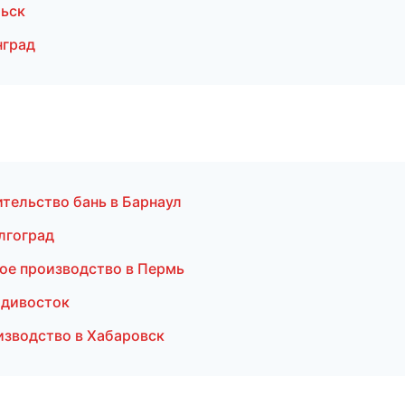
льск
нград
тельство бань в Барнаул
лгоград
ое производство в Пермь
адивосток
изводство в Хабаровск