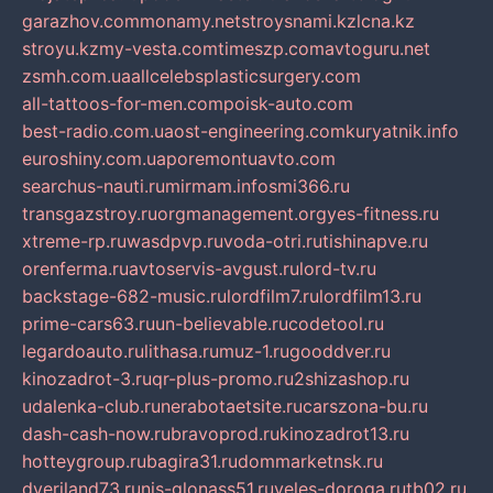
garazhov.com
monamy.net
stroysnami.kz
lcna.kz
stroyu.kz
my-vesta.com
timeszp.com
avtoguru.net
zsmh.com.ua
allcelebsplasticsurgery.com
all-tattoos-for-men.com
poisk-auto.com
best-radio.com.ua
ost-engineering.com
kuryatnik.info
euroshiny.com.ua
poremontuavto.com
searchus-nauti.ru
mirmam.info
smi366.ru
transgazstroy.ru
orgmanagement.org
yes-fitness.ru
xtreme-rp.ru
wasdpvp.ru
voda-otri.ru
tishinapve.ru
orenferma.ru
avtoservis-avgust.ru
lord-tv.ru
backstage-682-music.ru
lordfilm7.ru
lordfilm13.ru
prime-cars63.ru
un-believable.ru
codetool.ru
legardoauto.ru
lithasa.ru
muz-1.ru
gooddver.ru
kinozadrot-3.ru
qr-plus-promo.ru
2shizashop.ru
udalenka-club.ru
nerabotaetsite.ru
carszona-bu.ru
dash-cash-now.ru
bravoprod.ru
kinozadrot13.ru
hotteygroup.ru
bagira31.ru
dommarketnsk.ru
dveriland73.ru
nis-glonass51.ru
veles-doroga.ru
tb02.ru