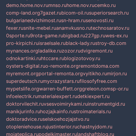
demo.home.nov.ru
mnso.ru
home.nov.ru
cemko.ru
comp-land.org
7gazet.ru
bicom-oil.ru
superiorsearch.ru
bulgarianedvizhimost.ru
sn-hram.ru
senovosti.ru
fexer.ru
snite-mebel.ru
anamvkusno.ru
technosaratov.ru
0sporte.ru
9rota-game.ru
bigbad.ru
227gp.ru
wes-ex.ru
pro-kirpichi.ru
israelsale.ru
black-lady.ru
stroy-db.com
mynances.org
ladalike.ru
zozor.ru
dvigremont.ru
odnokartinki.ru
htccare.ru
blogizotovoy.ru
oysters-digital.ru
o-remonte.org
remontdoma.com
myremont.org
portal-remonta.org
vyitikho.ru
mirjon.ru
superdeutsch.ru
mycrazystars.ru
filosofyfree.com
mypetslife.org
warren-buffett.org
greleon.com
sp-or.ru
infoelectrik.ru
materialexpert.ru
detkiexpert.ru
doktorvilechit.ru
vsesvoimirykami.ru
instrumentgid.ru
manikjurinfo.ru
hozjajkainfo.ru
stroimaterials.ru
doktoradvice.ru
selskoehozjajstvo.ru
otopleniehouse.ru
justinterior.ru
chastnyjdom.ru
mojateplica.ru
podelkimaster.ru
landshaftblog.ru