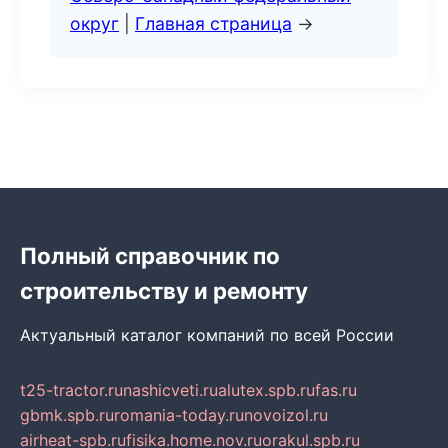
округ
|
Главная страница
→
Полный справочник по
строительству и ремонту
Актуальный каталог компаний по всей России
t25-tractor.ru
nashicveti.ru
alutex.spb.ru
fas.ru
gbmk.spb.ru
romania-today.ru
novoizol.ru
airheat-spb.ru
fisika.home.nov.ru
orakul.spb.ru