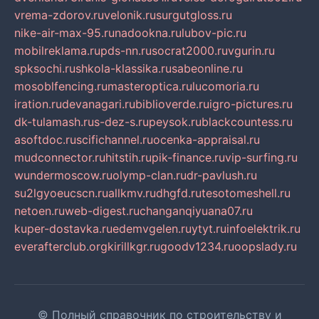
vrema-zdorov.ru
velonik.ru
surgutgloss.ru
nike-air-max-95.ru
nadookna.ru
lubov-pic.ru
mobilreklama.ru
pds-nn.ru
socrat2000.ru
vgurin.ru
spksochi.ru
shkola-klassika.ru
sabeonline.ru
mosoblfencing.ru
masteroptica.ru
lucomoria.ru
iration.ru
devanagari.ru
biblioverde.ru
igro-pictures.ru
dk-tulamash.ru
s-dez-s.ru
peysok.ru
blackcountess.ru
asoftdoc.ru
scifichannel.ru
ocenka-appraisal.ru
mudconnector.ru
hitstih.ru
pik-finance.ru
vip-surfing.ru
wundermoscow.ru
olymp-clan.ru
dr-pavlush.ru
su2lgyoeucscn.ru
allkmv.ru
dhgfd.ru
tesotomeshell.ru
netoen.ru
web-digest.ru
changanqiyuana07.ru
kuper-dostavka.ru
edemvgelen.ru
ytyt.ru
infoelektrik.ru
everafterclub.org
kirillkgr.ru
goodv1234.ru
oopslady.ru
© Полный справочник по строительству и