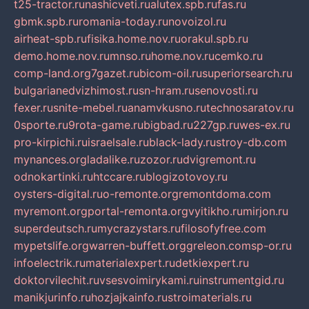
t25-tractor.ru
nashicveti.ru
alutex.spb.ru
fas.ru
gbmk.spb.ru
romania-today.ru
novoizol.ru
airheat-spb.ru
fisika.home.nov.ru
orakul.spb.ru
demo.home.nov.ru
mnso.ru
home.nov.ru
cemko.ru
comp-land.org
7gazet.ru
bicom-oil.ru
superiorsearch.ru
bulgarianedvizhimost.ru
sn-hram.ru
senovosti.ru
fexer.ru
snite-mebel.ru
anamvkusno.ru
technosaratov.ru
0sporte.ru
9rota-game.ru
bigbad.ru
227gp.ru
wes-ex.ru
pro-kirpichi.ru
israelsale.ru
black-lady.ru
stroy-db.com
mynances.org
ladalike.ru
zozor.ru
dvigremont.ru
odnokartinki.ru
htccare.ru
blogizotovoy.ru
oysters-digital.ru
o-remonte.org
remontdoma.com
myremont.org
portal-remonta.org
vyitikho.ru
mirjon.ru
superdeutsch.ru
mycrazystars.ru
filosofyfree.com
mypetslife.org
warren-buffett.org
greleon.com
sp-or.ru
infoelectrik.ru
materialexpert.ru
detkiexpert.ru
doktorvilechit.ru
vsesvoimirykami.ru
instrumentgid.ru
manikjurinfo.ru
hozjajkainfo.ru
stroimaterials.ru