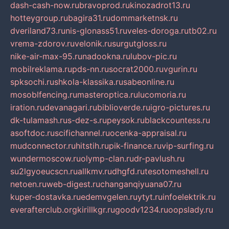
dash-cash-now.ru
bravoprod.ru
kinozadrot13.ru
hotteygroup.ru
bagira31.ru
dommarketnsk.ru
dveriland73.ru
nis-glonass51.ru
veles-doroga.ru
tb02.ru
vrema-zdorov.ru
velonik.ru
surgutgloss.ru
nike-air-max-95.ru
nadookna.ru
lubov-pic.ru
mobilreklama.ru
pds-nn.ru
socrat2000.ru
vgurin.ru
spksochi.ru
shkola-klassika.ru
sabeonline.ru
mosoblfencing.ru
masteroptica.ru
lucomoria.ru
iration.ru
devanagari.ru
biblioverde.ru
igro-pictures.ru
dk-tulamash.ru
s-dez-s.ru
peysok.ru
blackcountess.ru
asoftdoc.ru
scifichannel.ru
ocenka-appraisal.ru
mudconnector.ru
hitstih.ru
pik-finance.ru
vip-surfing.ru
wundermoscow.ru
olymp-clan.ru
dr-pavlush.ru
su2lgyoeucscn.ru
allkmv.ru
dhgfd.ru
tesotomeshell.ru
netoen.ru
web-digest.ru
changanqiyuana07.ru
kuper-dostavka.ru
edemvgelen.ru
ytyt.ru
infoelektrik.ru
everafterclub.org
kirillkgr.ru
goodv1234.ru
oopslady.ru