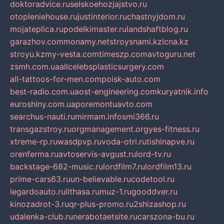
doktoradvice.ru
selskoehozjajstvo.ru
otopleniehouse.ru
justinterior.ru
chastnyjdom.ru
mojateplica.ru
podelkimaster.ru
landshaftblog.ru
garazhov.com
monamy.net
stroysnami.kz
lcna.kz
stroyu.kz
my-vesta.com
timeszp.com
avtoguru.net
zsmh.com.ua
allcelebsplasticsurgery.com
all-tattoos-for-men.com
poisk-auto.com
best-radio.com.ua
ost-engineering.com
kuryatnik.info
euroshiny.com.ua
poremontuavto.com
searchus-nauti.ru
mirmam.info
smi366.ru
transgazstroy.ru
orgmanagement.org
yes-fitness.ru
xtreme-rp.ru
wasdpvp.ru
voda-otri.ru
tishinapve.ru
orenferma.ru
avtoservis-avgust.ru
lord-tv.ru
backstage-682-music.ru
lordfilm7.ru
lordfilm13.ru
prime-cars63.ru
un-believable.ru
codetool.ru
legardoauto.ru
lithasa.ru
muz-1.ru
gooddver.ru
kinozadrot-3.ru
qr-plus-promo.ru
2shizashop.ru
udalenka-club.ru
nerabotaetsite.ru
carszona-bu.ru