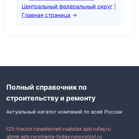
Центральный федеральный округ
|
Главная страница
→
Полный справочник по
строительству и ремонту
Актуальный каталог компаний по всей России
t25-tractor.ru
nashicveti.ru
alutex.spb.ru
fas.ru
gbmk.spb.ru
romania-today.ru
novoizol.ru