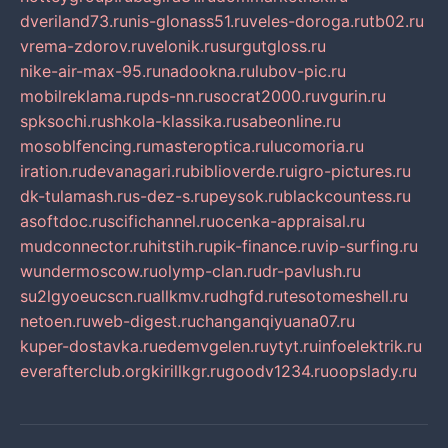
dveriland73.ru
nis-glonass51.ru
veles-doroga.ru
tb02.ru
vrema-zdorov.ru
velonik.ru
surgutgloss.ru
nike-air-max-95.ru
nadookna.ru
lubov-pic.ru
mobilreklama.ru
pds-nn.ru
socrat2000.ru
vgurin.ru
spksochi.ru
shkola-klassika.ru
sabeonline.ru
mosoblfencing.ru
masteroptica.ru
lucomoria.ru
iration.ru
devanagari.ru
biblioverde.ru
igro-pictures.ru
dk-tulamash.ru
s-dez-s.ru
peysok.ru
blackcountess.ru
asoftdoc.ru
scifichannel.ru
ocenka-appraisal.ru
mudconnector.ru
hitstih.ru
pik-finance.ru
vip-surfing.ru
wundermoscow.ru
olymp-clan.ru
dr-pavlush.ru
su2lgyoeucscn.ru
allkmv.ru
dhgfd.ru
tesotomeshell.ru
netoen.ru
web-digest.ru
changanqiyuana07.ru
kuper-dostavka.ru
edemvgelen.ru
ytyt.ru
infoelektrik.ru
everafterclub.org
kirillkgr.ru
goodv1234.ru
oopslady.ru