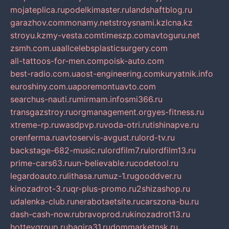
mojateplica.ru
podelkimaster.ru
landshaftblog.ru
garazhov.com
monamy.net
stroysnami.kz
lcna.kz
stroyu.kz
my-vesta.com
timeszp.com
avtoguru.net
zsmh.com.ua
allcelebsplasticsurgery.com
all-tattoos-for-men.com
poisk-auto.com
best-radio.com.ua
ost-engineering.com
kuryatnik.info
euroshiny.com.ua
poremontuavto.com
searchus-nauti.ru
mirmam.info
smi366.ru
transgazstroy.ru
orgmanagement.org
yes-fitness.ru
xtreme-rp.ru
wasdpvp.ru
voda-otri.ru
tishinapve.ru
orenferma.ru
avtoservis-avgust.ru
lord-tv.ru
backstage-682-music.ru
lordfilm7.ru
lordfilm13.ru
prime-cars63.ru
un-believable.ru
codetool.ru
legardoauto.ru
lithasa.ru
muz-1.ru
gooddver.ru
kinozadrot-3.ru
qr-plus-promo.ru
2shizashop.ru
udalenka-club.ru
nerabotaetsite.ru
carszona-bu.ru
dash-cash-now.ru
bravoprod.ru
kinozadrot13.ru
hotteygroup.ru
bagira31.ru
dommarketnsk.ru