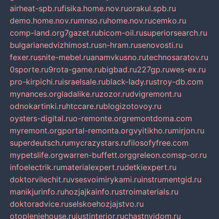
airheat-spb.ru
fisika.home.nov.ru
orakul.spb.ru
demo.home.nov.ru
mnso.ru
home.nov.ru
cemko.ru
comp-land.org
7gazet.ru
bicom-oil.ru
superiorsearch.ru
bulgarianedvizhimost.ru
sn-hram.ru
senovosti.ru
fexer.ru
snite-mebel.ru
anamvkusno.ru
technosaratov.ru
0sporte.ru
9rota-game.ru
bigbad.ru
227gp.ru
wes-ex.ru
pro-kirpichi.ru
israelsale.ru
black-lady.ru
stroy-db.com
mynances.org
ladalike.ru
zozor.ru
dvigremont.ru
odnokartinki.ru
htccare.ru
blogizotovoy.ru
oysters-digital.ru
o-remonte.org
remontdoma.com
myremont.org
portal-remonta.org
vyitikho.ru
mirjon.ru
superdeutsch.ru
mycrazystars.ru
filosofyfree.com
mypetslife.org
warren-buffett.org
greleon.com
sp-or.ru
infoelectrik.ru
materialexpert.ru
detkiexpert.ru
doktorvilechit.ru
vsesvoimirykami.ru
instrumentgid.ru
manikjurinfo.ru
hozjajkainfo.ru
stroimaterials.ru
doktoradvice.ru
selskoehozjajstvo.ru
otopleniehouse.ru
justinterior.ru
chastnyjdom.ru