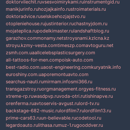
doktorvilechit.ru
vsesvoimirykami.ru
instrumentgid.ru
manikjurinfo.ru
hozjajkainfo.ru
stroimaterials.ru
doktoradvice.ru
selskoehozjajstvo.ru
otopleniehouse.ru
justinterior.ru
chastnyjdom.ru
mojateplica.ru
podelkimaster.ru
landshaftblog.ru
garazhov.com
monamy.net
stroysnami.kz
lcna.kz
stroyu.kz
my-vesta.com
timeszp.com
avtoguru.net
zsmh.com.ua
allcelebsplasticsurgery.com
all-tattoos-for-men.com
poisk-auto.com
best-radio.com.ua
ost-engineering.com
kuryatnik.info
euroshiny.com.ua
poremontuavto.com
searchus-nauti.ru
mirmam.info
smi366.ru
transgazstroy.ru
orgmanagement.org
yes-fitness.ru
xtreme-rp.ru
wasdpvp.ru
voda-otri.ru
tishinapve.ru
orenferma.ru
avtoservis-avgust.ru
lord-tv.ru
backstage-682-music.ru
lordfilm7.ru
lordfilm13.ru
prime-cars63.ru
un-believable.ru
codetool.ru
legardoauto.ru
lithasa.ru
muz-1.ru
gooddver.ru