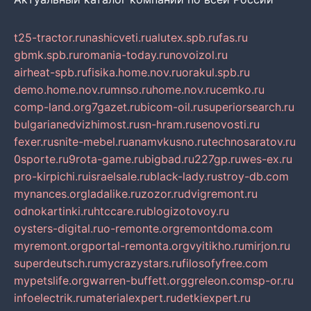
t25-tractor.ru
nashicveti.ru
alutex.spb.ru
fas.ru
gbmk.spb.ru
romania-today.ru
novoizol.ru
airheat-spb.ru
fisika.home.nov.ru
orakul.spb.ru
demo.home.nov.ru
mnso.ru
home.nov.ru
cemko.ru
comp-land.org
7gazet.ru
bicom-oil.ru
superiorsearch.ru
bulgarianedvizhimost.ru
sn-hram.ru
senovosti.ru
fexer.ru
snite-mebel.ru
anamvkusno.ru
technosaratov.ru
0sporte.ru
9rota-game.ru
bigbad.ru
227gp.ru
wes-ex.ru
pro-kirpichi.ru
israelsale.ru
black-lady.ru
stroy-db.com
mynances.org
ladalike.ru
zozor.ru
dvigremont.ru
odnokartinki.ru
htccare.ru
blogizotovoy.ru
oysters-digital.ru
o-remonte.org
remontdoma.com
myremont.org
portal-remonta.org
vyitikho.ru
mirjon.ru
superdeutsch.ru
mycrazystars.ru
filosofyfree.com
mypetslife.org
warren-buffett.org
greleon.com
sp-or.ru
infoelectrik.ru
materialexpert.ru
detkiexpert.ru