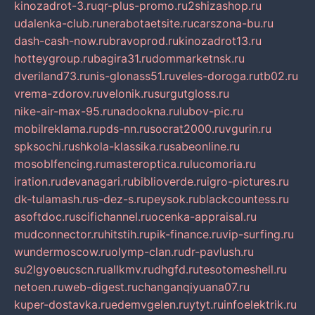
kinozadrot-3.ru
qr-plus-promo.ru
2shizashop.ru
udalenka-club.ru
nerabotaetsite.ru
carszona-bu.ru
dash-cash-now.ru
bravoprod.ru
kinozadrot13.ru
hotteygroup.ru
bagira31.ru
dommarketnsk.ru
dveriland73.ru
nis-glonass51.ru
veles-doroga.ru
tb02.ru
vrema-zdorov.ru
velonik.ru
surgutgloss.ru
nike-air-max-95.ru
nadookna.ru
lubov-pic.ru
mobilreklama.ru
pds-nn.ru
socrat2000.ru
vgurin.ru
spksochi.ru
shkola-klassika.ru
sabeonline.ru
mosoblfencing.ru
masteroptica.ru
lucomoria.ru
iration.ru
devanagari.ru
biblioverde.ru
igro-pictures.ru
dk-tulamash.ru
s-dez-s.ru
peysok.ru
blackcountess.ru
asoftdoc.ru
scifichannel.ru
ocenka-appraisal.ru
mudconnector.ru
hitstih.ru
pik-finance.ru
vip-surfing.ru
wundermoscow.ru
olymp-clan.ru
dr-pavlush.ru
su2lgyoeucscn.ru
allkmv.ru
dhgfd.ru
tesotomeshell.ru
netoen.ru
web-digest.ru
changanqiyuana07.ru
kuper-dostavka.ru
edemvgelen.ru
ytyt.ru
infoelektrik.ru