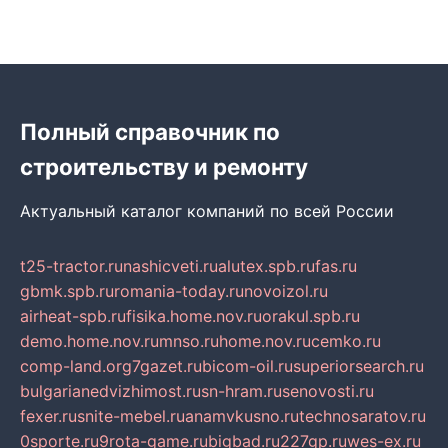
Полный справочник по
строительству и ремонту
Актуальный каталог компаний по всей России
t25-tractor.ru
nashicveti.ru
alutex.spb.ru
fas.ru
gbmk.spb.ru
romania-today.ru
novoizol.ru
airheat-spb.ru
fisika.home.nov.ru
orakul.spb.ru
demo.home.nov.ru
mnso.ru
home.nov.ru
cemko.ru
comp-land.org
7gazet.ru
bicom-oil.ru
superiorsearch.ru
bulgarianedvizhimost.ru
sn-hram.ru
senovosti.ru
fexer.ru
snite-mebel.ru
anamvkusno.ru
technosaratov.ru
0sporte.ru
9rota-game.ru
bigbad.ru
227gp.ru
wes-ex.ru