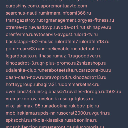
euroshiny.com.ua
poremontuavto.com
searchus-nauti.ru
mirmam.info
smi366.ru
transgazstroy.ru
orgmanagement.org
yes-fitness.ru
xtreme-rp.ru
wasdpvp.ru
voda-otri.ru
tishinapve.ru
orenferma.ru
avtoservis-avgust.ru
lord-tv.ru
backstage-682-music.ru
lordfilm7.ru
lordfilm13.ru
prime-cars63.ru
un-believable.ru
codetool.ru
legardoauto.ru
lithasa.ru
muz-1.ru
gooddver.ru
kinozadrot-3.ru
qr-plus-promo.ru
2shizashop.ru
udalenka-club.ru
nerabotaetsite.ru
carszona-bu.ru
dash-cash-now.ru
bravoprod.ru
kinozadrot13.ru
hotteygroup.ru
bagira31.ru
dommarketnsk.ru
dveriland73.ru
nis-glonass51.ru
veles-doroga.ru
tb02.ru
vrema-zdorov.ru
velonik.ru
surgutgloss.ru
nike-air-max-95.ru
nadookna.ru
lubov-pic.ru
mobilreklama.ru
pds-nn.ru
socrat2000.ru
vgurin.ru
spksochi.ru
shkola-klassika.ru
sabeonline.ru
mosoblfencing.ru
masteroptica.ru
lucomoria.ru