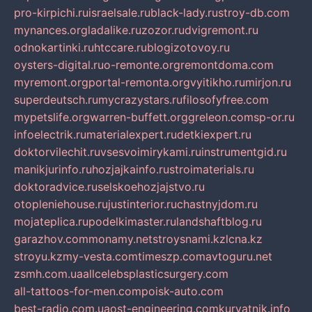
pro-kirpichi.ru
israelsale.ru
black-lady.ru
stroy-db.com
mynances.org
ladalike.ru
zozor.ru
dvigremont.ru
odnokartinki.ru
htccare.ru
blogizotovoy.ru
oysters-digital.ru
o-remonte.org
remontdoma.com
myremont.org
portal-remonta.org
vyitikho.ru
mirjon.ru
superdeutsch.ru
mycrazystars.ru
filosofyfree.com
mypetslife.org
warren-buffett.org
greleon.com
sp-or.ru
infoelectrik.ru
materialexpert.ru
detkiexpert.ru
doktorvilechit.ru
vsesvoimirykami.ru
instrumentgid.ru
manikjurinfo.ru
hozjajkainfo.ru
stroimaterials.ru
doktoradvice.ru
selskoehozjajstvo.ru
otopleniehouse.ru
justinterior.ru
chastnyjdom.ru
mojateplica.ru
podelkimaster.ru
landshaftblog.ru
garazhov.com
monamy.net
stroysnami.kz
lcna.kz
stroyu.kz
my-vesta.com
timeszp.com
avtoguru.net
zsmh.com.ua
allcelebsplasticsurgery.com
all-tattoos-for-men.com
poisk-auto.com
best-radio.com.ua
ost-engineering.com
kuryatnik.info