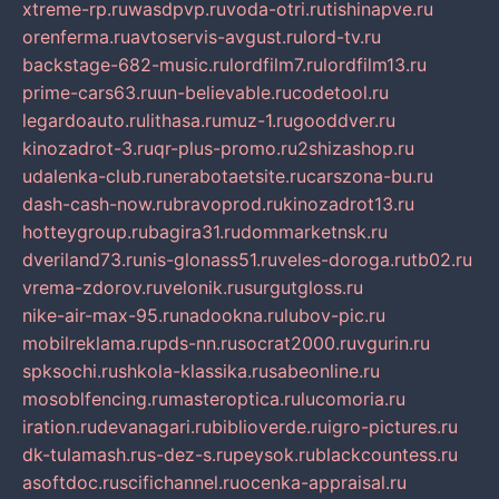
xtreme-rp.ru
wasdpvp.ru
voda-otri.ru
tishinapve.ru
orenferma.ru
avtoservis-avgust.ru
lord-tv.ru
backstage-682-music.ru
lordfilm7.ru
lordfilm13.ru
prime-cars63.ru
un-believable.ru
codetool.ru
legardoauto.ru
lithasa.ru
muz-1.ru
gooddver.ru
kinozadrot-3.ru
qr-plus-promo.ru
2shizashop.ru
udalenka-club.ru
nerabotaetsite.ru
carszona-bu.ru
dash-cash-now.ru
bravoprod.ru
kinozadrot13.ru
hotteygroup.ru
bagira31.ru
dommarketnsk.ru
dveriland73.ru
nis-glonass51.ru
veles-doroga.ru
tb02.ru
vrema-zdorov.ru
velonik.ru
surgutgloss.ru
nike-air-max-95.ru
nadookna.ru
lubov-pic.ru
mobilreklama.ru
pds-nn.ru
socrat2000.ru
vgurin.ru
spksochi.ru
shkola-klassika.ru
sabeonline.ru
mosoblfencing.ru
masteroptica.ru
lucomoria.ru
iration.ru
devanagari.ru
biblioverde.ru
igro-pictures.ru
dk-tulamash.ru
s-dez-s.ru
peysok.ru
blackcountess.ru
asoftdoc.ru
scifichannel.ru
ocenka-appraisal.ru