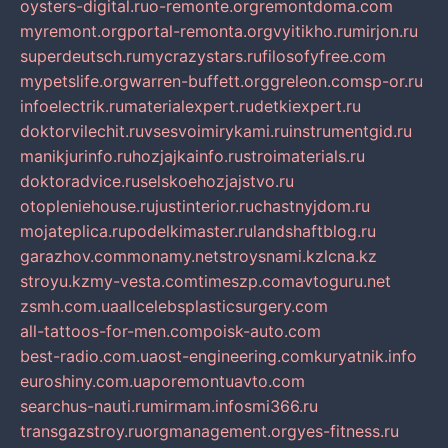
oysters-digital.ru
o-remonte.org
remontdoma.com
myremont.org
portal-remonta.org
vyitikho.ru
mirjon.ru
superdeutsch.ru
mycrazystars.ru
filosofyfree.com
mypetslife.org
warren-buffett.org
greleon.com
sp-or.ru
infoelectrik.ru
materialexpert.ru
detkiexpert.ru
doktorvilechit.ru
vsesvoimirykami.ru
instrumentgid.ru
manikjurinfo.ru
hozjajkainfo.ru
stroimaterials.ru
doktoradvice.ru
selskoehozjajstvo.ru
otopleniehouse.ru
justinterior.ru
chastnyjdom.ru
mojateplica.ru
podelkimaster.ru
landshaftblog.ru
garazhov.com
monamy.net
stroysnami.kz
lcna.kz
stroyu.kz
my-vesta.com
timeszp.com
avtoguru.net
zsmh.com.ua
allcelebsplasticsurgery.com
all-tattoos-for-men.com
poisk-auto.com
best-radio.com.ua
ost-engineering.com
kuryatnik.info
euroshiny.com.ua
poremontuavto.com
searchus-nauti.ru
mirmam.info
smi366.ru
transgazstroy.ru
orgmanagement.org
yes-fitness.ru