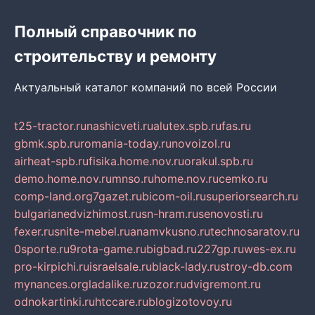
Полный справочник по
строительству и ремонту
Актуальный каталог компаний по всей России
t25-tractor.ru
nashicveti.ru
alutex.spb.ru
fas.ru
gbmk.spb.ru
romania-today.ru
novoizol.ru
airheat-spb.ru
fisika.home.nov.ru
orakul.spb.ru
demo.home.nov.ru
mnso.ru
home.nov.ru
cemko.ru
comp-land.org
7gazet.ru
bicom-oil.ru
superiorsearch.ru
bulgarianedvizhimost.ru
sn-hram.ru
senovosti.ru
fexer.ru
snite-mebel.ru
anamvkusno.ru
technosaratov.ru
0sporte.ru
9rota-game.ru
bigbad.ru
227gp.ru
wes-ex.ru
pro-kirpichi.ru
israelsale.ru
black-lady.ru
stroy-db.com
mynances.org
ladalike.ru
zozor.ru
dvigremont.ru
odnokartinki.ru
htccare.ru
blogizotovoy.ru