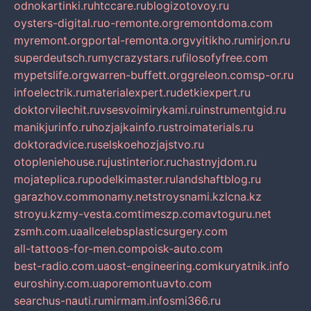
odnokartinki.ru
htccare.ru
blogizotovoy.ru
oysters-digital.ru
o-remonte.org
remontdoma.com
myremont.org
portal-remonta.org
vyitikho.ru
mirjon.ru
superdeutsch.ru
mycrazystars.ru
filosofyfree.com
mypetslife.org
warren-buffett.org
greleon.com
sp-or.ru
infoelectrik.ru
materialexpert.ru
detkiexpert.ru
doktorvilechit.ru
vsesvoimirykami.ru
instrumentgid.ru
manikjurinfo.ru
hozjajkainfo.ru
stroimaterials.ru
doktoradvice.ru
selskoehozjajstvo.ru
otopleniehouse.ru
justinterior.ru
chastnyjdom.ru
mojateplica.ru
podelkimaster.ru
landshaftblog.ru
garazhov.com
monamy.net
stroysnami.kz
lcna.kz
stroyu.kz
my-vesta.com
timeszp.com
avtoguru.net
zsmh.com.ua
allcelebsplasticsurgery.com
all-tattoos-for-men.com
poisk-auto.com
best-radio.com.ua
ost-engineering.com
kuryatnik.info
euroshiny.com.ua
poremontuavto.com
searchus-nauti.ru
mirmam.info
smi366.ru