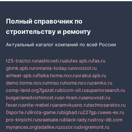
Полный справочник по
строительству и ремонту
Актуальный каталог компаний по всей России
t25-tractor.ru
nashicveti.ru
alutex.spb.ru
fas.ru
gbmk.spb.ru
romania-today.ru
novoizol.ru
airheat-spb.ru
fisika.home.nov.ru
orakul.spb.ru
demo.home.nov.ru
mnso.ru
home.nov.ru
cemko.ru
comp-land.org
7gazet.ru
bicom-oil.ru
superiorsearch.ru
bulgarianedvizhimost.ru
sn-hram.ru
senovosti.ru
fexer.ru
snite-mebel.ru
anamvkusno.ru
technosaratov.ru
0sporte.ru
9rota-game.ru
bigbad.ru
227gp.ru
wes-ex.ru
pro-kirpichi.ru
israelsale.ru
black-lady.ru
stroy-db.com
mynances.org
ladalike.ru
zozor.ru
dvigremont.ru