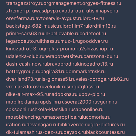
transgazstroy.ru
orgmanagement.org
yes-fitness.ru
xtreme-rp.ru
wasdpvp.ru
voda-otri.ru
tishinapve.ru
orenferma.ru
avtoservis-avgust.ru
lord-tv.ru
backstage-682-music.ru
lordfilm7.ru
lordfilm13.ru
prime-cars63.ru
un-believable.ru
codetool.ru
legardoauto.ru
lithasa.ru
muz-1.ru
gooddver.ru
kinozadrot-3.ru
qr-plus-promo.ru
2shizashop.ru
udalenka-club.ru
nerabotaetsite.ru
carszona-bu.ru
dash-cash-now.ru
bravoprod.ru
kinozadrot13.ru
hotteygroup.ru
bagira31.ru
dommarketnsk.ru
dveriland73.ru
nis-glonass51.ru
veles-doroga.ru
tb02.ru
vrema-zdorov.ru
velonik.ru
surgutgloss.ru
nike-air-max-95.ru
nadookna.ru
lubov-pic.ru
mobilreklama.ru
pds-nn.ru
socrat2000.ru
vgurin.ru
spksochi.ru
shkola-klassika.ru
sabeonline.ru
mosoblfencing.ru
masteroptica.ru
lucomoria.ru
iration.ru
devanagari.ru
biblioverde.ru
igro-pictures.ru
dk-tulamash.ru
s-dez-s.ru
peysok.ru
blackcountess.ru