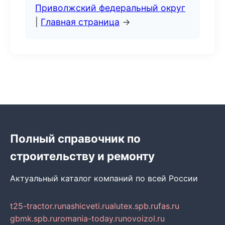
Приволжский федеральный округ
|
Главная страница
→
Полный справочник по
строительству и ремонту
Актуальный каталог компаний по всей России
t25-tractor.ru
nashicveti.ru
alutex.spb.ru
fas.ru
gbmk.spb.ru
romania-today.ru
novoizol.ru