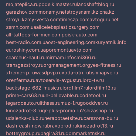
mojateplica.ru
podelkimaster.ru
landshaftblog.ru
garazhov.com
monamy.net
stroysnami.kz
lcna.kz
stroyu.kz
my-vesta.com
timeszp.com
avtoguru.net
zsmh.com.ua
allcelebsplasticsurgery.com
all-tattoos-for-men.com
poisk-auto.com
best-radio.com.ua
ost-engineering.com
kuryatnik.info
euroshiny.com.ua
poremontuavto.com
searchus-nauti.ru
mirmam.info
smi366.ru
transgazstroy.ru
orgmanagement.org
yes-fitness.ru
xtreme-rp.ru
wasdpvp.ru
voda-otri.ru
tishinapve.ru
orenferma.ru
avtoservis-avgust.ru
lord-tv.ru
backstage-682-music.ru
lordfilm7.ru
lordfilm13.ru
prime-cars63.ru
un-believable.ru
codetool.ru
legardoauto.ru
lithasa.ru
muz-1.ru
gooddver.ru
kinozadrot-3.ru
qr-plus-promo.ru
2shizashop.ru
udalenka-club.ru
nerabotaetsite.ru
carszona-bu.ru
dash-cash-now.ru
bravoprod.ru
kinozadrot13.ru
hotteygroup.ru
bagira31.ru
dommarketnsk.ru