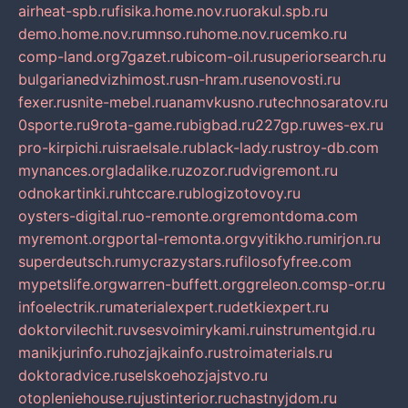
airheat-spb.ru
fisika.home.nov.ru
orakul.spb.ru
demo.home.nov.ru
mnso.ru
home.nov.ru
cemko.ru
comp-land.org
7gazet.ru
bicom-oil.ru
superiorsearch.ru
bulgarianedvizhimost.ru
sn-hram.ru
senovosti.ru
fexer.ru
snite-mebel.ru
anamvkusno.ru
technosaratov.ru
0sporte.ru
9rota-game.ru
bigbad.ru
227gp.ru
wes-ex.ru
pro-kirpichi.ru
israelsale.ru
black-lady.ru
stroy-db.com
mynances.org
ladalike.ru
zozor.ru
dvigremont.ru
odnokartinki.ru
htccare.ru
blogizotovoy.ru
oysters-digital.ru
o-remonte.org
remontdoma.com
myremont.org
portal-remonta.org
vyitikho.ru
mirjon.ru
superdeutsch.ru
mycrazystars.ru
filosofyfree.com
mypetslife.org
warren-buffett.org
greleon.com
sp-or.ru
infoelectrik.ru
materialexpert.ru
detkiexpert.ru
doktorvilechit.ru
vsesvoimirykami.ru
instrumentgid.ru
manikjurinfo.ru
hozjajkainfo.ru
stroimaterials.ru
doktoradvice.ru
selskoehozjajstvo.ru
otopleniehouse.ru
justinterior.ru
chastnyjdom.ru