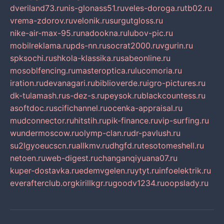
dveriland73.ru
nis-glonass51.ru
veles-doroga.ru
tb02.ru
vrema-zdorov.ru
velonik.ru
surgutgloss.ru
nike-air-max-95.ru
nadookna.ru
lubov-pic.ru
mobilreklama.ru
pds-nn.ru
socrat2000.ru
vgurin.ru
spksochi.ru
shkola-klassika.ru
sabeonline.ru
mosoblfencing.ru
masteroptica.ru
lucomoria.ru
iration.ru
devanagari.ru
biblioverde.ru
igro-pictures.ru
dk-tulamash.ru
s-dez-s.ru
peysok.ru
blackcountess.ru
asoftdoc.ru
scifichannel.ru
ocenka-appraisal.ru
mudconnector.ru
hitstih.ru
pik-finance.ru
vip-surfing.ru
wundermoscow.ru
olymp-clan.ru
dr-pavlush.ru
su2lgyoeucscn.ru
allkmv.ru
dhgfd.ru
tesotomeshell.ru
netoen.ru
web-digest.ru
changanqiyuana07.ru
kuper-dostavka.ru
edemvgelen.ru
ytyt.ru
infoelektrik.ru
everafterclub.org
kirillkgr.ru
goodv1234.ru
oopslady.ru