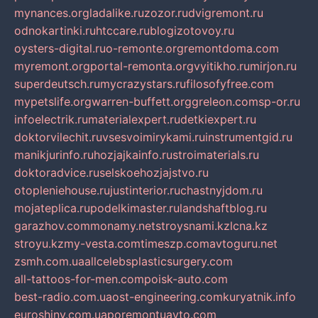
mynances.org
ladalike.ru
zozor.ru
dvigremont.ru
odnokartinki.ru
htccare.ru
blogizotovoy.ru
oysters-digital.ru
o-remonte.org
remontdoma.com
myremont.org
portal-remonta.org
vyitikho.ru
mirjon.ru
superdeutsch.ru
mycrazystars.ru
filosofyfree.com
mypetslife.org
warren-buffett.org
greleon.com
sp-or.ru
infoelectrik.ru
materialexpert.ru
detkiexpert.ru
doktorvilechit.ru
vsesvoimirykami.ru
instrumentgid.ru
manikjurinfo.ru
hozjajkainfo.ru
stroimaterials.ru
doktoradvice.ru
selskoehozjajstvo.ru
otopleniehouse.ru
justinterior.ru
chastnyjdom.ru
mojateplica.ru
podelkimaster.ru
landshaftblog.ru
garazhov.com
monamy.net
stroysnami.kz
lcna.kz
stroyu.kz
my-vesta.com
timeszp.com
avtoguru.net
zsmh.com.ua
allcelebsplasticsurgery.com
all-tattoos-for-men.com
poisk-auto.com
best-radio.com.ua
ost-engineering.com
kuryatnik.info
euroshiny.com.ua
poremontuavto.com