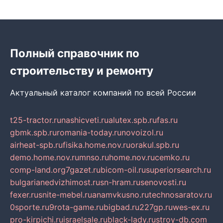
Полный справочник по
строительству и ремонту
Актуальный каталог компаний по всей России
t25-tractor.ru
nashicveti.ru
alutex.spb.ru
fas.ru
gbmk.spb.ru
romania-today.ru
novoizol.ru
airheat-spb.ru
fisika.home.nov.ru
orakul.spb.ru
demo.home.nov.ru
mnso.ru
home.nov.ru
cemko.ru
comp-land.org
7gazet.ru
bicom-oil.ru
superiorsearch.ru
bulgarianedvizhimost.ru
sn-hram.ru
senovosti.ru
fexer.ru
snite-mebel.ru
anamvkusno.ru
technosaratov.ru
0sporte.ru
9rota-game.ru
bigbad.ru
227gp.ru
wes-ex.ru
pro-kirpichi.ru
israelsale.ru
black-lady.ru
stroy-db.com