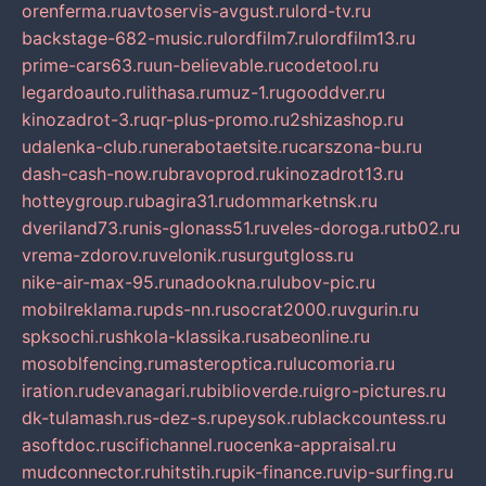
orenferma.ru
avtoservis-avgust.ru
lord-tv.ru
backstage-682-music.ru
lordfilm7.ru
lordfilm13.ru
prime-cars63.ru
un-believable.ru
codetool.ru
legardoauto.ru
lithasa.ru
muz-1.ru
gooddver.ru
kinozadrot-3.ru
qr-plus-promo.ru
2shizashop.ru
udalenka-club.ru
nerabotaetsite.ru
carszona-bu.ru
dash-cash-now.ru
bravoprod.ru
kinozadrot13.ru
hotteygroup.ru
bagira31.ru
dommarketnsk.ru
dveriland73.ru
nis-glonass51.ru
veles-doroga.ru
tb02.ru
vrema-zdorov.ru
velonik.ru
surgutgloss.ru
nike-air-max-95.ru
nadookna.ru
lubov-pic.ru
mobilreklama.ru
pds-nn.ru
socrat2000.ru
vgurin.ru
spksochi.ru
shkola-klassika.ru
sabeonline.ru
mosoblfencing.ru
masteroptica.ru
lucomoria.ru
iration.ru
devanagari.ru
biblioverde.ru
igro-pictures.ru
dk-tulamash.ru
s-dez-s.ru
peysok.ru
blackcountess.ru
asoftdoc.ru
scifichannel.ru
ocenka-appraisal.ru
mudconnector.ru
hitstih.ru
pik-finance.ru
vip-surfing.ru