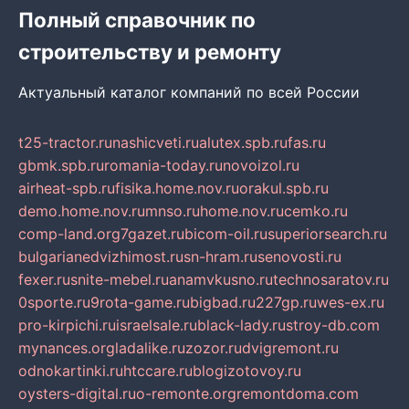
Полный справочник по
строительству и ремонту
Актуальный каталог компаний по всей России
t25-tractor.ru
nashicveti.ru
alutex.spb.ru
fas.ru
gbmk.spb.ru
romania-today.ru
novoizol.ru
airheat-spb.ru
fisika.home.nov.ru
orakul.spb.ru
demo.home.nov.ru
mnso.ru
home.nov.ru
cemko.ru
comp-land.org
7gazet.ru
bicom-oil.ru
superiorsearch.ru
bulgarianedvizhimost.ru
sn-hram.ru
senovosti.ru
fexer.ru
snite-mebel.ru
anamvkusno.ru
technosaratov.ru
0sporte.ru
9rota-game.ru
bigbad.ru
227gp.ru
wes-ex.ru
pro-kirpichi.ru
israelsale.ru
black-lady.ru
stroy-db.com
mynances.org
ladalike.ru
zozor.ru
dvigremont.ru
odnokartinki.ru
htccare.ru
blogizotovoy.ru
oysters-digital.ru
o-remonte.org
remontdoma.com