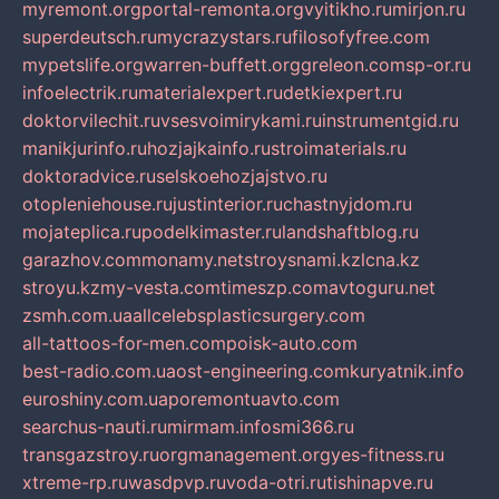
myremont.org
portal-remonta.org
vyitikho.ru
mirjon.ru
superdeutsch.ru
mycrazystars.ru
filosofyfree.com
mypetslife.org
warren-buffett.org
greleon.com
sp-or.ru
infoelectrik.ru
materialexpert.ru
detkiexpert.ru
doktorvilechit.ru
vsesvoimirykami.ru
instrumentgid.ru
manikjurinfo.ru
hozjajkainfo.ru
stroimaterials.ru
doktoradvice.ru
selskoehozjajstvo.ru
otopleniehouse.ru
justinterior.ru
chastnyjdom.ru
mojateplica.ru
podelkimaster.ru
landshaftblog.ru
garazhov.com
monamy.net
stroysnami.kz
lcna.kz
stroyu.kz
my-vesta.com
timeszp.com
avtoguru.net
zsmh.com.ua
allcelebsplasticsurgery.com
all-tattoos-for-men.com
poisk-auto.com
best-radio.com.ua
ost-engineering.com
kuryatnik.info
euroshiny.com.ua
poremontuavto.com
searchus-nauti.ru
mirmam.info
smi366.ru
transgazstroy.ru
orgmanagement.org
yes-fitness.ru
xtreme-rp.ru
wasdpvp.ru
voda-otri.ru
tishinapve.ru