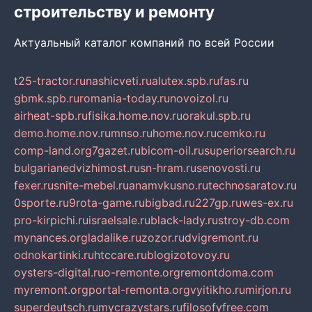
строительству и ремонту
Актуальный каталог компаний по всей России
t25-tractor.ru
nashicveti.ru
alutex.spb.ru
fas.ru
gbmk.spb.ru
romania-today.ru
novoizol.ru
airheat-spb.ru
fisika.home.nov.ru
orakul.spb.ru
demo.home.nov.ru
mnso.ru
home.nov.ru
cemko.ru
comp-land.org
7gazet.ru
bicom-oil.ru
superiorsearch.ru
bulgarianedvizhimost.ru
sn-hram.ru
senovosti.ru
fexer.ru
snite-mebel.ru
anamvkusno.ru
technosaratov.ru
0sporte.ru
9rota-game.ru
bigbad.ru
227gp.ru
wes-ex.ru
pro-kirpichi.ru
israelsale.ru
black-lady.ru
stroy-db.com
mynances.org
ladalike.ru
zozor.ru
dvigremont.ru
odnokartinki.ru
htccare.ru
blogizotovoy.ru
oysters-digital.ru
o-remonte.org
remontdoma.com
myremont.org
portal-remonta.org
vyitikho.ru
mirjon.ru
superdeutsch.ru
mycrazystars.ru
filosofyfree.com