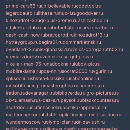
prime-cars63.ru
un-believable.ru
codetool.ru
legardoauto.ru
lithasa.ru
muz-1.ru
gooddver.ru
kinozadrot-3.ru
qr-plus-promo.ru
2shizashop.ru
udalenka-club.ru
nerabotaetsite.ru
carszona-bu.ru
dash-cash-now.ru
bravoprod.ru
kinozadrot13.ru
hotteygroup.ru
bagira31.ru
dommarketnsk.ru
dveriland73.ru
nis-glonass51.ru
veles-doroga.ru
tb02.ru
vrema-zdorov.ru
velonik.ru
surgutgloss.ru
nike-air-max-95.ru
nadookna.ru
lubov-pic.ru
mobilreklama.ru
pds-nn.ru
socrat2000.ru
vgurin.ru
spksochi.ru
shkola-klassika.ru
sabeonline.ru
mosoblfencing.ru
masteroptica.ru
lucomoria.ru
iration.ru
devanagari.ru
biblioverde.ru
igro-pictures.ru
dk-tulamash.ru
s-dez-s.ru
peysok.ru
blackcountess.ru
asoftdoc.ru
scifichannel.ru
ocenka-appraisal.ru
mudconnector.ru
hitstih.ru
pik-finance.ru
vip-surfing.ru
wundermoscow.ru
olymp-clan.ru
dr-pavlush.ru
su2lgyoeucscn.ru
allkmv.ru
dhgfd.ru
tesotomeshell.ru