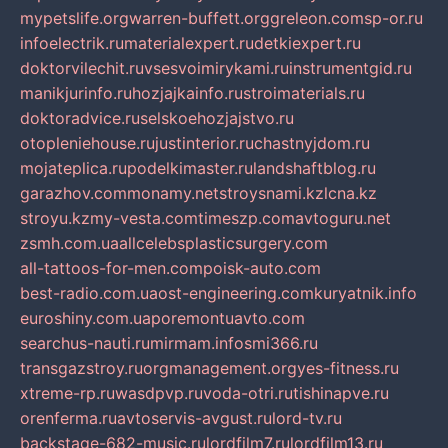
mypetslife.org
warren-buffett.org
greleon.com
sp-or.ru
infoelectrik.ru
materialexpert.ru
detkiexpert.ru
doktorvilechit.ru
vsesvoimirykami.ru
instrumentgid.ru
manikjurinfo.ru
hozjajkainfo.ru
stroimaterials.ru
doktoradvice.ru
selskoehozjajstvo.ru
otopleniehouse.ru
justinterior.ru
chastnyjdom.ru
mojateplica.ru
podelkimaster.ru
landshaftblog.ru
garazhov.com
monamy.net
stroysnami.kz
lcna.kz
stroyu.kz
my-vesta.com
timeszp.com
avtoguru.net
zsmh.com.ua
allcelebsplasticsurgery.com
all-tattoos-for-men.com
poisk-auto.com
best-radio.com.ua
ost-engineering.com
kuryatnik.info
euroshiny.com.ua
poremontuavto.com
searchus-nauti.ru
mirmam.info
smi366.ru
transgazstroy.ru
orgmanagement.org
yes-fitness.ru
xtreme-rp.ru
wasdpvp.ru
voda-otri.ru
tishinapve.ru
orenferma.ru
avtoservis-avgust.ru
lord-tv.ru
backstage-682-music.ru
lordfilm7.ru
lordfilm13.ru