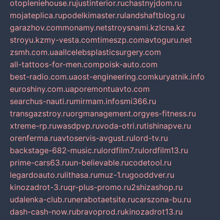
otopleniehouse.ru
justinterior.ru
chastnyjdom.ru
mojateplica.ru
podelkimaster.ru
landshaftblog.ru
garazhov.com
monamy.net
stroysnami.kz
lcna.kz
stroyu.kz
my-vesta.com
timeszp.com
avtoguru.net
zsmh.com.ua
allcelebsplasticsurgery.com
all-tattoos-for-men.com
poisk-auto.com
best-radio.com.ua
ost-engineering.com
kuryatnik.info
euroshiny.com.ua
poremontuavto.com
searchus-nauti.ru
mirmam.info
smi366.ru
transgazstroy.ru
orgmanagement.org
yes-fitness.ru
xtreme-rp.ru
wasdpvp.ru
voda-otri.ru
tishinapve.ru
orenferma.ru
avtoservis-avgust.ru
lord-tv.ru
backstage-682-music.ru
lordfilm7.ru
lordfilm13.ru
prime-cars63.ru
un-believable.ru
codetool.ru
legardoauto.ru
lithasa.ru
muz-1.ru
gooddver.ru
kinozadrot-3.ru
qr-plus-promo.ru
2shizashop.ru
udalenka-club.ru
nerabotaetsite.ru
carszona-bu.ru
dash-cash-now.ru
bravoprod.ru
kinozadrot13.ru