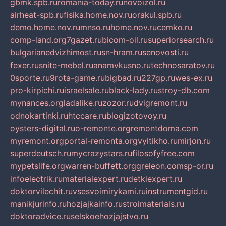
gbmk.spb.ru
romania-today.ru
novoizol.ru
airheat-spb.ru
fisika.home.nov.ru
orakul.spb.ru
demo.home.nov.ru
mnso.ru
home.nov.ru
cemko.ru
comp-land.org
7gazet.ru
bicom-oil.ru
superiorsearch.ru
bulgarianedvizhimost.ru
sn-hram.ru
senovosti.ru
fexer.ru
snite-mebel.ru
anamvkusno.ru
technosaratov.ru
0sporte.ru
9rota-game.ru
bigbad.ru
227gp.ru
wes-ex.ru
pro-kirpichi.ru
israelsale.ru
black-lady.ru
stroy-db.com
mynances.org
ladalike.ru
zozor.ru
dvigremont.ru
odnokartinki.ru
htccare.ru
blogizotovoy.ru
oysters-digital.ru
o-remonte.org
remontdoma.com
myremont.org
portal-remonta.org
vyitikho.ru
mirjon.ru
superdeutsch.ru
mycrazystars.ru
filosofyfree.com
mypetslife.org
warren-buffett.org
greleon.com
sp-or.ru
infoelectrik.ru
materialexpert.ru
detkiexpert.ru
doktorvilechit.ru
vsesvoimirykami.ru
instrumentgid.ru
manikjurinfo.ru
hozjajkainfo.ru
stroimaterials.ru
doktoradvice.ru
selskoehozjajstvo.ru