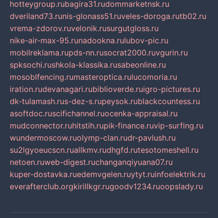
hotteygroup.ru
bagira31.ru
dommarketnsk.ru
dveriland73.ru
nis-glonass51.ru
veles-doroga.ru
tb02.ru
vrema-zdorov.ru
velonik.ru
surgutgloss.ru
nike-air-max-95.ru
nadookna.ru
lubov-pic.ru
mobilreklama.ru
pds-nn.ru
socrat2000.ru
vgurin.ru
spksochi.ru
shkola-klassika.ru
sabeonline.ru
mosoblfencing.ru
masteroptica.ru
lucomoria.ru
iration.ru
devanagari.ru
biblioverde.ru
igro-pictures.ru
dk-tulamash.ru
s-dez-s.ru
peysok.ru
blackcountess.ru
asoftdoc.ru
scifichannel.ru
ocenka-appraisal.ru
mudconnector.ru
hitstih.ru
pik-finance.ru
vip-surfing.ru
wundermoscow.ru
olymp-clan.ru
dr-pavlush.ru
su2lgyoeucscn.ru
allkmv.ru
dhgfd.ru
tesotomeshell.ru
netoen.ru
web-digest.ru
changanqiyuana07.ru
kuper-dostavka.ru
edemvgelen.ru
ytyt.ru
infoelektrik.ru
everafterclub.org
kirillkgr.ru
goodv1234.ru
oopslady.ru